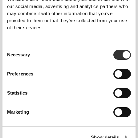
ΒΆΘΥΝΕ ΤΙΣ ΔΙΑΤΆΣΕΙΣ
our social media, advertising and analytics partners who
ΠΟΔΙΏΝ
may combine it with other information that you’ve
provided to them or that they’ve collected from your use
Τύλιξε τον ιμάντα γύρω από το πόδι σου σε
of their services.
καθιστές ή ξαπλωμένες ανυψώσεις ποδιών
για να μειώσεις την ένταση και να
διατηρήσεις τη σπονδυλική σου στήλη
Consent
επιμηκυμένη ενώ δουλεύεις τους οπίσθιους
Necessary
Selection
μηριαίους.
Preferences
Statistics
Marketing
Show details