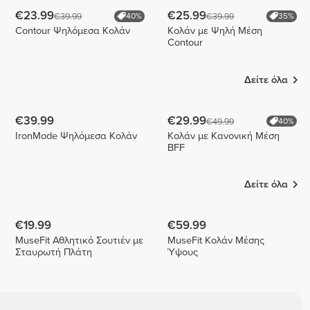
€23.99
€25.99
€39.99
€39.99
40%
35%
Contour Ψηλόμεσα Κολάν
Κολάν με Ψηλή Μέση
Contour
Δείτε όλα
€39.99
€29.99
€49.99
40%
IronMode Ψηλόμεσα Κολάν
Κολάν με Κανονική Μέση
BFF
Δείτε όλα
€19.99
€59.99
MuseFit Αθλητικό Σουτιέν με
MuseFit Κολάν Μέσης
Σταυρωτή Πλάτη
Ύψους