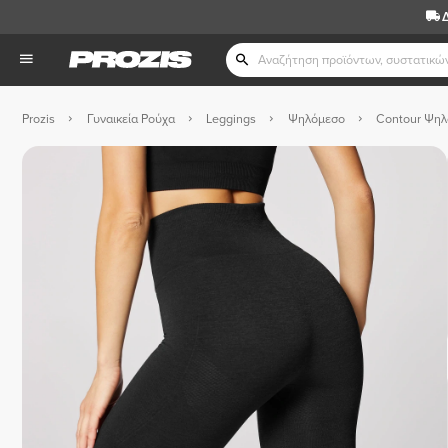
Prozis
Γυναικεία Ρούχα
Leggings
Ψηλόμεσο
Contour Ψηλ