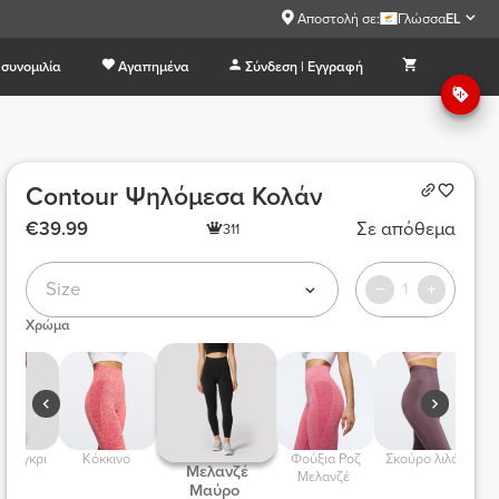
Αποστολή σε:
Γλώσσα
EL
συνομιλία
Αγαπημένα
Σύνδεση | Εγγραφή
Contour Ψηλόμεσα Κολάν
€39.99
Σε απόθεμα
311
Size
1
Χρώμα
ύρο γκρι 
 Κόκκινο  
 Φούξια Ροζ 
 Σκούρο λιλά  
 Μελανζέ Ροζ 
 Μελανζέ 
Μελανζέ 
Μαύρο 