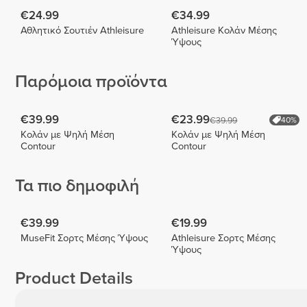
€24.99
€34.99
Αθλητικό Σουτιέν Athleisure
Athleisure Κολάν Μέσης
Ύψους
Παρόμοια προϊόντα
€39.99
€23.99
€39.99
40%
Κολάν με Ψηλή Μέση
Κολάν με Ψηλή Μέση
Contour
Contour
Τα πιο δημοφιλή
€39.99
€19.99
MuseFit Σορτς Μέσης Ύψους
Athleisure Σορτς Μέσης
Ύψους
Product Details