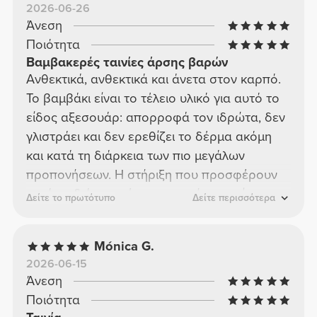
2026-06-26
Άνεση
Ποιότητα
Βαμβακερές ταινίες άρσης βαρών
Ανθεκτικά, ανθεκτικά και άνετα στον καρπό.
Το βαμβάκι είναι το τέλειο υλικό για αυτό το
είδος αξεσουάρ: απορροφά τον ιδρώτα, δεν
γλιστράει και δεν ερεθίζει το δέρμα ακόμη
και κατά τη διάρκεια των πιο μεγάλων
προπονήσεων. Η στήριξη που προσφέρουν
κατά τη διάρκεια έντονων κινήσεων είναι
Δείτε το πρωτότυπο
Δείτε περισσότερα
πραγματική και αισθητή. Το να έχετε δύο
ζευγάρια είναι η σωστή επιλογή για να τα
Mónica G.
έχετε πάντα έτοιμα. Μικρή επένδυση, μεγάλη
2026-06-15
διαφορά στην προπόνηση.
Άνεση
Ποιότητα