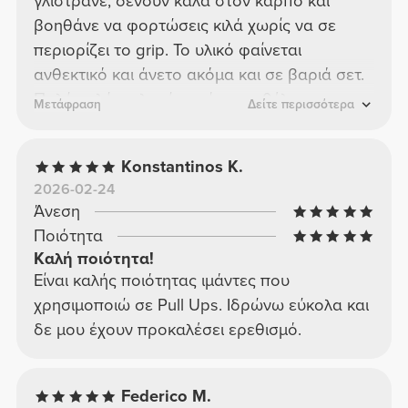
γλιστράνε, δένουν καλά στον καρπό και
βοηθάνε να φορτώσεις κιλά χωρίς να σε
περιορίζει το grip. Το υλικό φαίνεται
ανθεκτικό και άνετο ακόμα και σε βαριά σετ.
Πολύ καλή επιλογή για όποιον θέλει πιο
Μετάφραση
Δείτε περισσότερα
σταθερό κράτημα στην προπόνηση.
Konstantinos K.
2026-02-24
Άνεση
Ποιότητα
Καλή ποιότητα!
Είναι καλής ποιότητας ιμάντες που
χρησιμοποιώ σε Pull Ups. Ιδρώνω εύκολα και
δε μου έχουν προκαλέσει ερεθισμό.
Federico M.