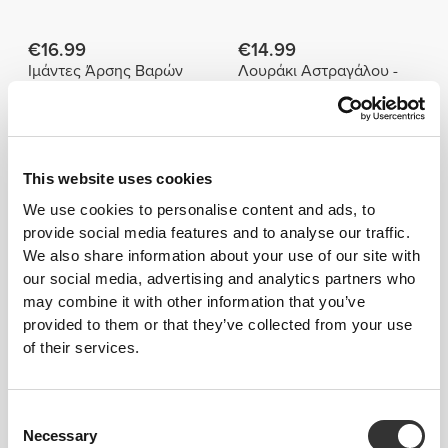
€16.99
€14.99
Ιμάντες Άρσης Βαρών
Λουράκι Αστραγάλου -
από Βαμβάκι x 2
Μονάδα (1) - Ροζ
€16.99
€16.99
Ιμάντες Άρσης Βαρών
Ιμάντες Άρσης Βαρών
This website uses cookies
από Βαμβάκι x 2
από Βαμβάκι x 2
We use cookies to personalise content and ads, to
Τα πιο δημοφιλή
provide social media features and to analyse our traffic.
Δείτε όλα
We also share information about your use of our site with
our social media, advertising and analytics partners who
may combine it with other information that you’ve
€16.99
€59.99
provided to them or that they’ve collected from your use
Ιμάντες Άρσης Βαρών
Ζώνη Weightlifting
of their services.
από Βαμβάκι x 2
€39.99
€29.99
Consent
Γάντζοι Άρσης Βαρών x 2
Comptech Επιγονατίδες x
Necessary
Selection
2