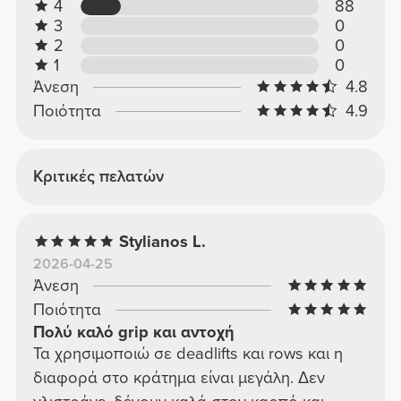
4
88
3
0
2
0
1
0
Άνεση
4.8
Ποιότητα
4.9
Κριτικές πελατών
Stylianos L.
2026-04-25
Άνεση
Ποιότητα
Πολύ καλό grip και αντοχή
Τα χρησιμοποιώ σε deadlifts και rows και η
διαφορά στο κράτημα είναι μεγάλη. Δεν