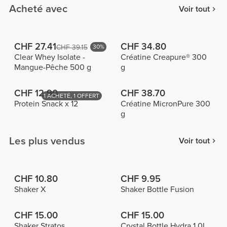
Acheté avec
Voir tout
CHF 27.41
CHF 34.80
CHF 39.15
30%
Clear Whey Isolate -
Créatine Creapure® 300
Mangue-Pêche 500 g
g
CHF 12.90
CHF 38.70
1 ACHETÉ, 1 OFFERT
Protein Snack x 12
Créatine MicronPure 300
g
Les plus vendus
Voir tout
CHF 10.80
CHF 9.95
Shaker X
Shaker Bottle Fusion
CHF 15.00
CHF 15.00
Shaker Stratos
Crystal Bottle Hydra 1.0L