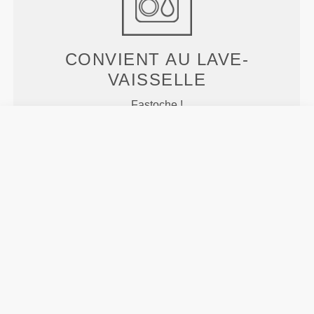
CONVIENT AU LAVE-
VAISSELLE
Fastoche !
N'ALTÈRE PAS LE GOÛT
Elle n'altèrera pas le goût original de tes boissons.