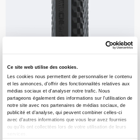
Ce site web utilise des cookies.
Les cookies nous permettent de personnaliser le contenu
et les annonces, d'offrir des fonctionnalités relatives aux
Info et Entretien
médias sociaux et d'analyser notre trafic. Nous
partageons également des informations sur l'utilisation de
notre site avec nos partenaires de médias sociaux, de
Avis généraux
publicité et d'analyse, qui peuvent combiner celles-ci
4.9
avec d'autres informations que vous leur avez fournies
(310 avis)
ou qu'ils ont collectées lors de votre utilisation de leurs
services.