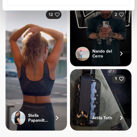
12
2
Nando del
Cerro
1
Stella
Attila Toth
Papamiltiadous