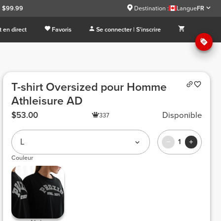
à $99.99
Destination :
Langue
FR
 en direct
Favoris
Se connecter | S'inscrire
T-shirt Oversized pour Homme
Athleisure AD
$53.00
Disponible
337
L
1
Couleur