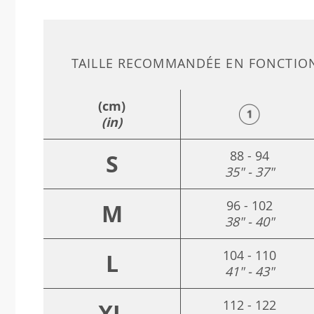
TAILLE RECOMMANDÉE EN FONCTIO
(cm)
(in)
88 - 94
S
35" - 37"
96 - 102
M
38" - 40"
104 - 110
L
41" - 43"
112 - 122
XL