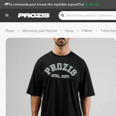
Ta commande peut encore être expédiée aujourd'hui
10
:
44
:
05
Prozis
Vêtements pour Homme
Hauts
T-Shirts
T-shirt Ov