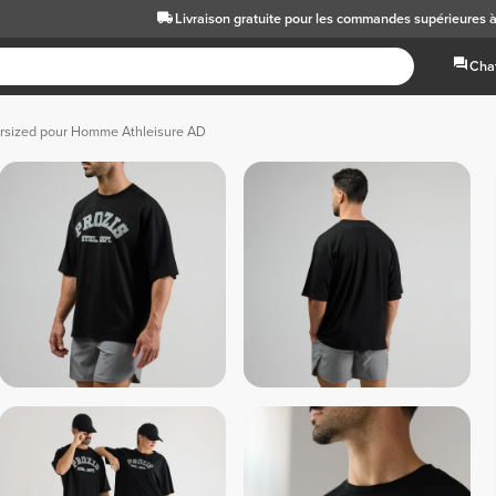
Livraison gratuite
pour les commandes supérieures 
Chat
ersized pour Homme Athleisure AD