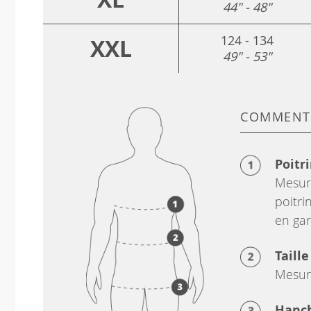
44" - 48"
124 - 134
XXL
49" - 53"
COMMENT
Poitr
Mesure
poitri
en gar
Taille
Mesure
Hanc