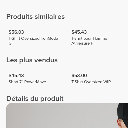
(Dansonn
Bodybuilding
Denis
Fit)
Pshenichnyi
1
2
Produits similaires
$56.03
$45.43
T-Shirt Oversized IronMode
T-shirt pour Homme
GI
Athleisure P
Les plus vendus
$45.43
$53.00
Short 7" PowerMove
T-Shirt Oversized WIP
Détails du produit