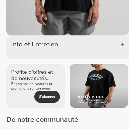
Info et Entretien
Profite d’offres et
de nouveautés
exclusives
Reçois nos nouveautés et
promotions sur ton e-mail
S'abonner
De notre communauté
Danny
Tromp
Tuca