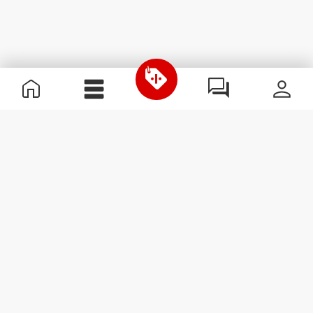
Informations utiles
Rejoignez notre équipe
Devient Partenaire
Termes & Conditions
Service Clients
S'abonner à la Newsletter
Reçois des actualités et des
promotions dans ta boîte
mail.
S'abonner
#ExceedYourself