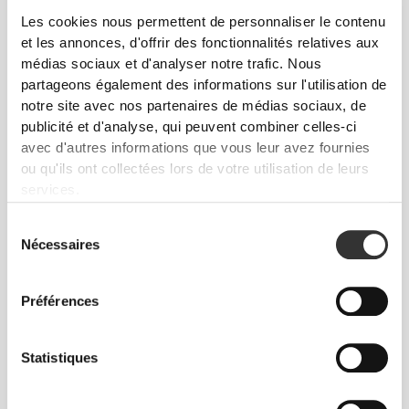
Les cookies nous permettent de personnaliser le contenu
et les annonces, d'offrir des fonctionnalités relatives aux
médias sociaux et d'analyser notre trafic. Nous
partageons également des informations sur l'utilisation de
notre site avec nos partenaires de médias sociaux, de
publicité et d'analyse, qui peuvent combiner celles-ci
avec d'autres informations que vous leur avez fournies
ou qu'ils ont collectées lors de votre utilisation de leurs
services.
$56.03
$45.43
T-Shirt Oversized IronMode
T-shirt pour Homme
Sélection
EY
Athleisure Essential
Nécessaires
du
consentement
Préférences
Statistiques