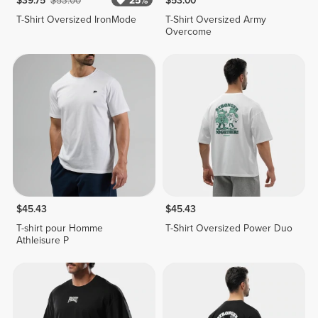
$39.75
$53.00
25%
$53.00
T-Shirt Oversized IronMode
T-Shirt Oversized Army
Overcome
$45.43
$45.43
T-shirt pour Homme
T-Shirt Oversized Power Duo
Athleisure P