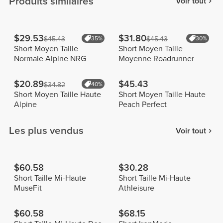
Produits similaires
Voir tout
$29.53
$31.80
$45.43
35%
$45.43
30%
Short Moyen Taille
Short Moyen Taille
Normale Alpine NRG
Moyenne Roadrunner
$20.89
$45.43
$34.82
40%
Short Moyen Taille Haute
Short Moyen Taille Haute
Alpine
Peach Perfect
Les plus vendus
Voir tout
$60.58
$30.28
Short Taille Mi-Haute
Short Taille Mi-Haute
MuseFit
Athleisure
$60.58
$68.15