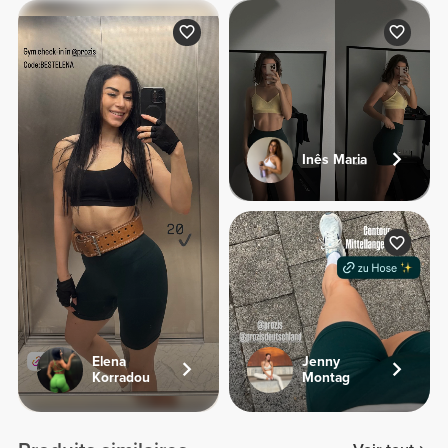
Inês Maria
Elena
Jenny
Korradou
Montag