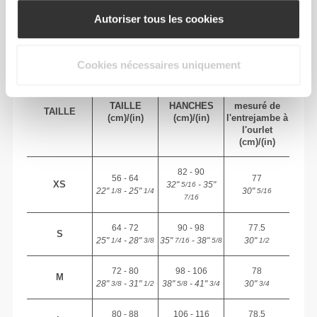
Autoriser tous les cookies
TAILLE RECOMMANDÉE EN FONCTION DE
TES MENSURATIONS
Cookies nécessaires uniquement
ENTRE-
JAMBE
TAILLE
HANCHES
mesuré de
TAILLE
(cm)/(in)
(cm)/(in)
l'entrejambe à
l'ourlet
(cm)/(in)
82 - 90
56 - 64
77
XS
32"
- 35"
5/16
22"
- 25"
30"
1/8
1/4
5/16
7/16
64 - 72
90 - 98
77.5
S
25"
- 28"
35"
- 38"
30"
1/4
3/8
7/16
5/8
1/2
72 - 80
98 - 106
78
M
28"
- 31"
38"
- 41"
30"
3/8
1/2
5/8
3/4
3/4
80 - 88
106 - 116
78.5