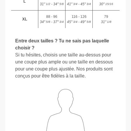
L
31"
- 34"
41"
- 45"
30"
1/2
5/8
3/4
3/4
15/16
88 - 96
116 - 126
79
XL
34"
- 37"
45"
- 49"
31"
5/8
3/4
3/4
5/8
1/8
Entre deux tailles ? Tu ne sais pas laquelle
choisir ?
Si tu hésites, choisis une taille au-dessus pour
une coupe plus ample ou une taille en dessous
pour une coupe plus ajustée. Nos produits sont
conçus pour être fidèles à la taille.