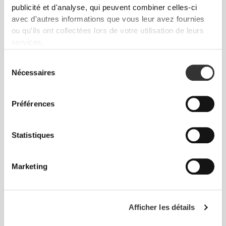
Liberté de mouvement et confort au quotidien,
publicité et d'analyse, qui peuvent combiner celles-ci
telle est la devise.
avec d'autres informations que vous leur avez fournies
ou qu'ils ont collectées lors de votre utilisation de leurs
services.
Sélection
Nécessaires
du
consentement
Préférences
Statistiques
Marketing
Liberté totale de mouvement. Une coupe
confortable et décontractée pour un look casual.
Afficher les détails