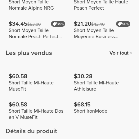
Short Moyen Taille
Short Moyen Taille Haute
Normale Alpine NRG
Peach Perfect
$34.45
$21.20
$53.00
35%
$42.40
50%
Short Moyen Taille
Short Moyen Taille
Normale Peach Perfect
Moyenne Business
FX
Oriented
Les plus vendus
Voir tout
$60.58
$30.28
Short Taille Mi-Haute
Short Taille Mi-Haute
MuseFit
Athleisure
$60.58
$68.15
Short Taille Mi-Haute Dos
Short IronMode
en V MuseFit
Détails du produit