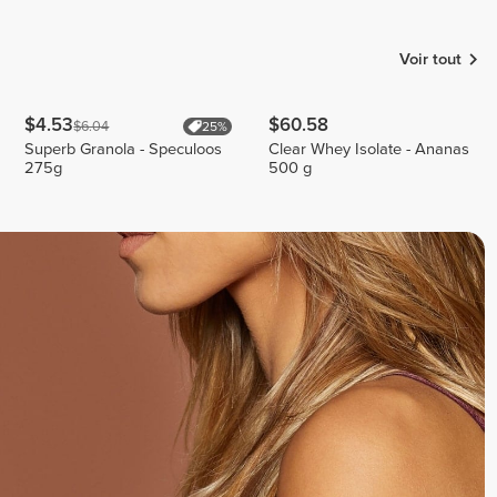
Choumicook
Cabral
Luizajuli
3
1
3
Voir tout
$4.53
$60.58
$6.04
25%
Superb Granola - Speculoos
Clear Whey Isolate - Ananas
275g
500 g