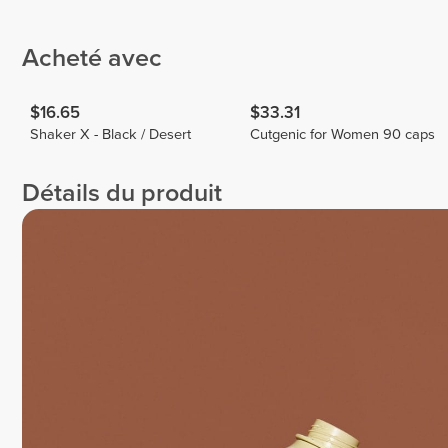
Eva
Workout
Beatriz
Biscaia
1
4
Acheté avec
$16.65
$33.31
Shaker X - Black / Desert
Cutgenic for Women 90 caps
Détails du produit