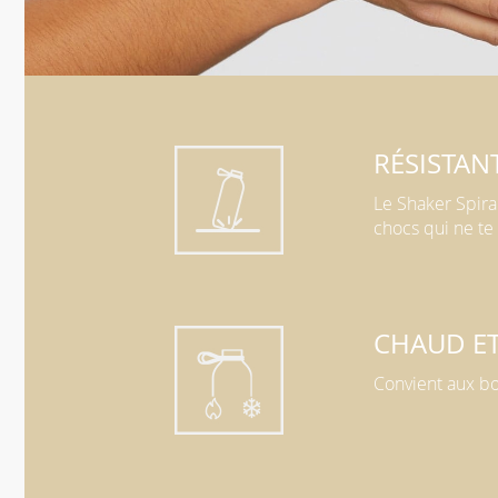
RÉSISTAN
Le Shaker Spira
chocs qui ne te
CHAUD ET
Convient aux bo