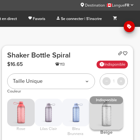
Destination :
Langue
FR
 en direct
Favoris
Se connecter | S'inscrire
Shaker Bottle Spiral
$16.65
113
Indisponible
Taille Unique
1
Couleur
Indisponible
 Rose 
 Lilas Clair 
 Bleu 
 Beige 
Brunnera 