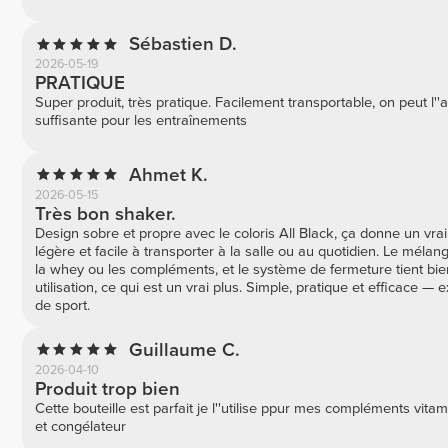
Sébastien D.
2026-05-19
PRATIQUE
Super produit, très pratique. Facilement transportable, on peut l'
suffisante pour les entraînements
Ahmet K.
2026-05-15
Très bon shaker.
Design sobre et propre avec le coloris All Black, ça donne un vrai
légère et facile à transporter à la salle ou au quotidien. Le méla
la whey ou les compléments, et le système de fermeture tient bien
utilisation, ce qui est un vrai plus. Simple, pratique et efficace
de sport.
Guillaume C.
2026-04-10
Produit trop bien
Cette bouteille est parfait je l''utilise ppur mes compléments vitam
et congélateur