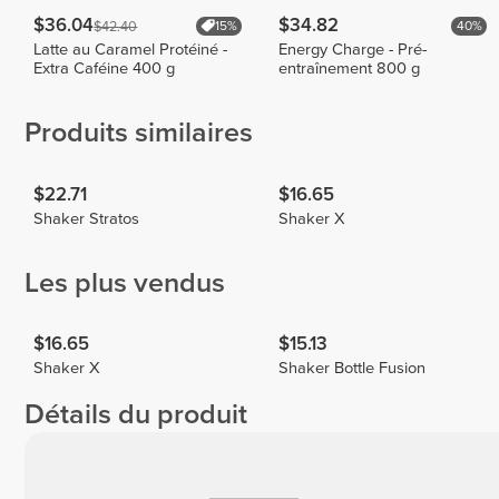
$36.04
$34.82
$42.40
15%
40%
Latte au Caramel Protéiné -
Energy Charge - Pré-
Extra Caféine 400 g
entraînement 800 g
Produits similaires
$22.71
$16.65
Shaker Stratos
Shaker X
Les plus vendus
$16.65
$15.13
Shaker X
Shaker Bottle Fusion
Détails du produit