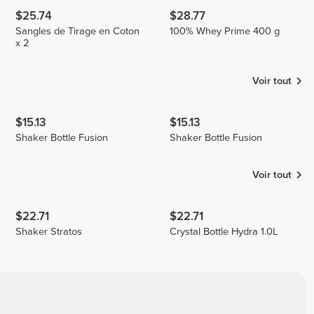
$25.74
$28.77
Sangles de Tirage en Coton
100% Whey Prime 400 g
x 2
Voir tout
$15.13
$15.13
Shaker Bottle Fusion
Shaker Bottle Fusion
Voir tout
$22.71
$22.71
Shaker Stratos
Crystal Bottle Hydra 1.0L