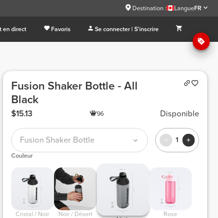
Destination :
Langue
FR
 en direct
Favoris
Se connecter | S'inscrire
Fusion Shaker Bottle - All
Black
$15.13
Disponible
96
Fusion Shaker Bottle
1
Couleur
 Cristal / Noir 
 Noir / Désert 
 Rose 