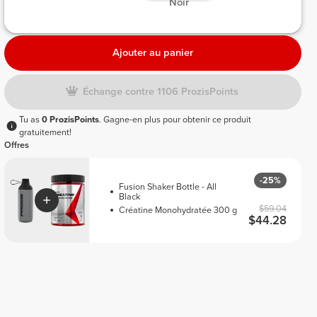
 Noir 
Ajouter au panier
Échange contre 1106 ProzisPoints
Tu as
0 ProzisPoints
. Gagne-en plus pour obtenir ce produit
gratuitement!
Offres
-25%
Fusion Shaker Bottle - All
Black
$59.04
Créatine Monohydratée 300 g
$44.28