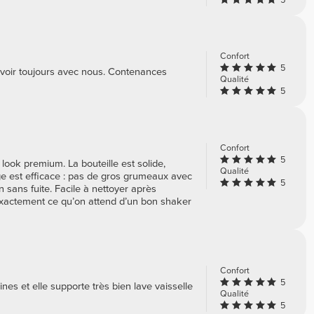
5
Confort
5
'avoir toujours avec nous. Contenances
Qualité
5
Confort
5
 look premium. La bouteille est solide,
Qualité
nge est efficace : pas de gros grumeaux avec
5
 sans fuite. Facile à nettoyer après
 — exactement ce qu’on attend d’un bon shaker
Confort
5
ines et elle supporte très bien lave vaisselle
Qualité
5