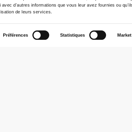
3
 avec d'autres informations que vous leur avez fournies ou qu'il
lisation de leurs services.
Préférences
Statistiques
Market
nt ce dont j'ai besoin de consommer durant ma journée, et elle
eau c'est l'idéal. Matériau de qualité