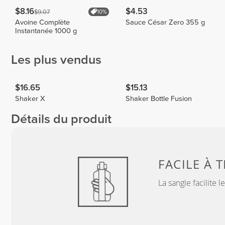
$8.16
$4.53
$9.07
10%
Avoine Complète
Sauce César Zero 355 g
Instantanée 1000 g
Les plus vendus
$16.65
$15.13
Shaker X
Shaker Bottle Fusion
Détails du produit
FACILE À 
La sangle facilite l