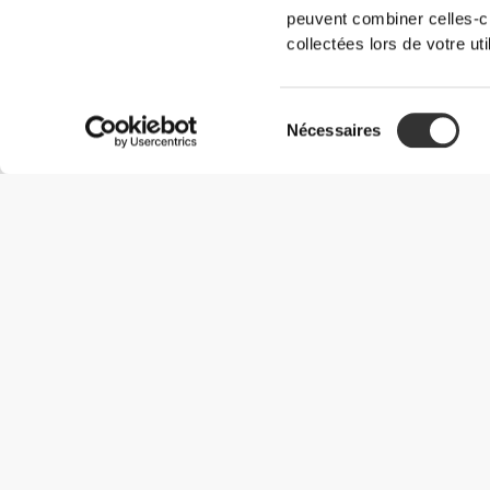
1
peuvent combiner celles-ci
collectées lors de votre uti
Avis des clients
Sélection
Céline V.
Nécessaires
du
2025-05-25
Très bien
consentement
Grande capacité, résistance, ne fuit pas et facile à nettoyer
Cecile P.
2025-05-21
magnifique
super pratique par sa GRANDE contenance, ça me donne exacteme
est super canon en plus!!!!
Nassima B.
2025-01-21
Énorme
Idéale pour les randonnées ou sorties longues. Presque 2 litres d'
Gonçalo L.