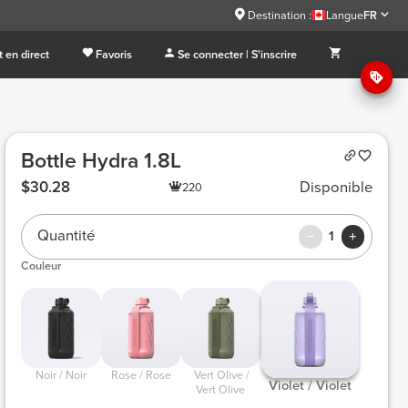
Destination :
Langue
FR
 en direct
Favoris
Se connecter | S'inscrire
Bottle Hydra 1.8L
$30.28
Disponible
220
Quantité
1
Couleur
 Noir / Noir 
 Rose / Rose 
 Vert Olive / 
 Violet / Violet 
Vert Olive 