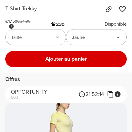
T-Shirt Trekky
€17.50
€34.99
Disponible
230
Taille
Jaune
Ajouter au panier
Offres
OPPORTUNITY
21:
52:
14
50%