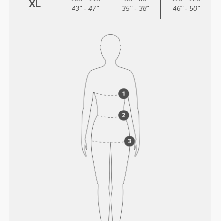
XL
43" - 47"
35" - 38"
46" - 50"