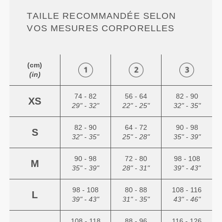
TAILLE RECOMMANDÉE SELON
VOS MESURES CORPORELLES
(cm)
(in)
74 - 82
56 - 64
82 - 90
XS
29" - 32"
22" - 25"
32" - 35"
82 - 90
64 - 72
90 - 98
S
32" - 35"
25" - 28"
35" - 39"
90 - 98
72 - 80
98 - 108
M
35" - 39"
28" - 31"
39" - 43"
98 - 108
80 - 88
108 - 116
L
39" - 43"
31" - 35"
43" - 46"
108 - 118
88 - 96
116 - 126