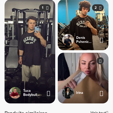
1
2
Denis
Pshenichnyi
Tuca
Irina
Bodybuilding