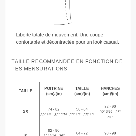
Liberté totale de mouvement. Une coupe
confortable et décontractée pour un look casual.
TAILLE RECOMMANDÉE EN FONCTION DE
TES MENSURATIONS
POITRINE
TAILLE
HANCHES
TAILLE
(cm)/(in)
(cm)/(in)
(cm)/(in)
82 - 90
74 - 82
56 - 64
XS
32"
- 35"
5/16
29"
- 32"
22"
- 25"
1/8
5/16
1/8
1/4
7/16
82 - 90
64 - 72
90 - 98
S
32"
- 35"
5/16