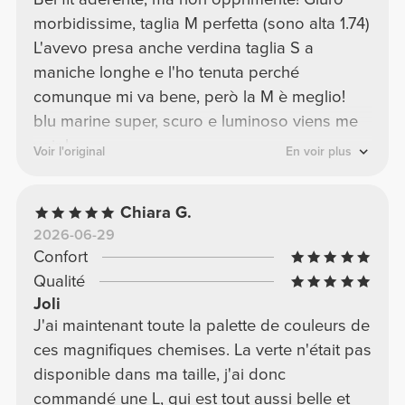
morbidissime, taglia M perfetta (sono alta 1.74)
L'avevo presa anche verdina taglia S a
maniche longhe e l'ho tenuta perché
comunque mi va bene, però la M è meglio!
blu marine super, scuro e luminoso viens me
voir !
Voir l'original
En voir plus
Chiara G.
2026-06-29
Confort
Qualité
Joli
J'ai maintenant toute la palette de couleurs de
ces magnifiques chemises. La verte n'était pas
disponible dans ma taille, j'ai donc
commandé une L, qui est tout aussi belle et