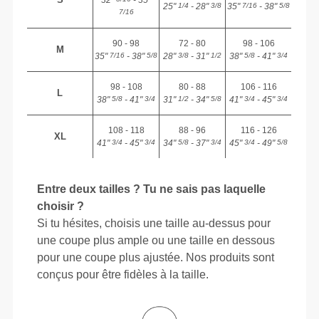
25"
- 28"
35"
- 38"
1/4
3/8
7/16
5/8
7/16
90 - 98
72 - 80
98 - 106
M
35"
- 38"
28"
- 31"
38"
- 41"
7/16
5/8
3/8
1/2
5/8
3/4
98 - 108
80 - 88
106 - 116
L
38"
- 41"
31"
- 34"
41"
- 45"
5/8
3/4
1/2
5/8
3/4
3/4
108 - 118
88 - 96
116 - 126
XL
41"
- 45"
34"
- 37"
45"
- 49"
3/4
3/4
5/8
3/4
3/4
5/8
Entre deux tailles ? Tu ne sais pas laquelle
choisir ?
Si tu hésites, choisis une taille au-dessus pour
une coupe plus ample ou une taille en dessous
pour une coupe plus ajustée. Nos produits sont
conçus pour être fidèles à la taille.