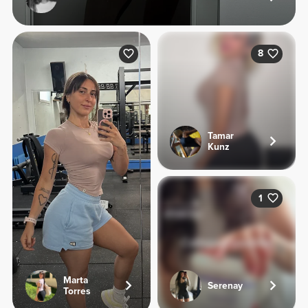
8
Tamar
Kunz
1
Marta
Serenay
Torres