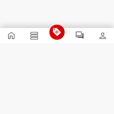
Informations utiles
Rejoignez notre équipe
Devient Partenaire
Termes & Conditions
Service Clients
S'abonner à la Newsletter
Reçois des actualités et des
promotions dans ta boîte
mail.
S'abonner
#ExceedYourself