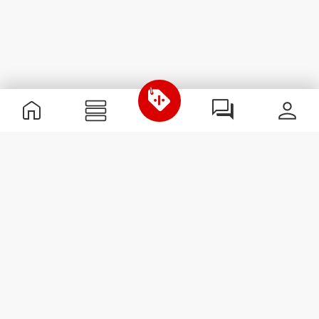
Informations utiles
Rejoignez notre équipe
Devient Partenaire
Termes & Conditions
Service Clients
S'abonner à la Newsletter
Reçois des actualités et des
promotions dans ta boîte
mail.
S'abonner