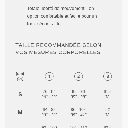
Totale liberté de mouvement. Ton
option confortable et facile pour un
look décontracté.
TAILLE RECOMMANDÉE SELON
VOS MESURES CORPORELLES
(cm)
(in)
76 - 84
88 - 96
81.5
S
30" - 33"
35" - 38"
32"
84 - 92
96 - 104
82
M
33" - 36"
38" - 41"
32"
92 - 100
104 - 112
82.5