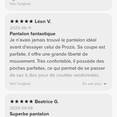
Voir l'original
Léon V.
2025-06-11
Pantalon fantastique
Je n'avais jamais trouvé le pantalon idéal
avant d'essayer celui de Prozis. Sa coupe est
parfaite, il offre une grande liberté de
mouvement. Très confortable, il possède des
poches parfaites, ce qui permet de se passer
de sac à dos pour de courtes randonnées.
Idéal aussi pour le sport, il est indispensable
Voir l'original
En voir plus
au quotidien ou pour avoir du style !
Beatrice G.
2025-04-08
Superbe pantalon