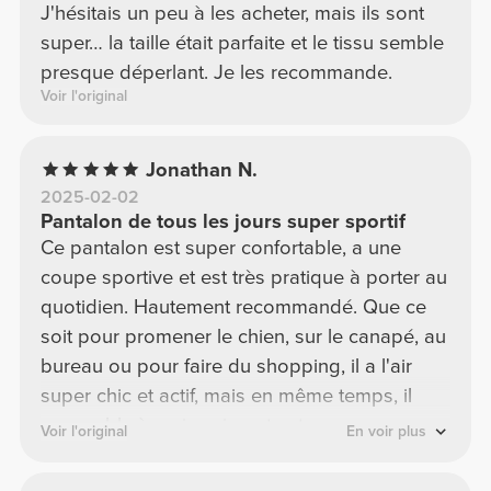
J'hésitais un peu à les acheter, mais ils sont
super… la taille était parfaite et le tissu semble
presque déperlant. Je les recommande.
Voir l'original
Jonathan N.
2025-02-02
Pantalon de tous les jours super sportif
Ce pantalon est super confortable, a une
coupe sportive et est très pratique à porter au
quotidien. Hautement recommandé. Que ce
soit pour promener le chien, sur le canapé, au
bureau ou pour faire du shopping, il a l'air
super chic et actif, mais en même temps, il
ressemble à un jogging et est super
Voir l'original
En voir plus
confortable.