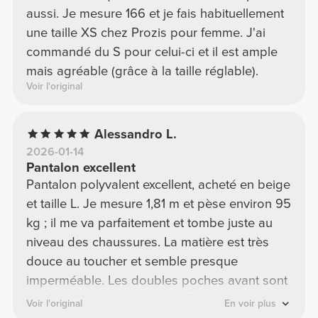
aussi. Je mesure 166 et je fais habituellement
une taille XS chez Prozis pour femme. J'ai
commandé du S pour celui-ci et il est ample
mais agréable (grâce à la taille réglable).
Voir l'original
Alessandro L.
2026-01-14
Pantalon excellent
Pantalon polyvalent excellent, acheté en beige
et taille L. Je mesure 1,81 m et pèse environ 95
kg ; il me va parfaitement et tombe juste au
niveau des chaussures. La matière est très
douce au toucher et semble presque
imperméable. Les doubles poches avant sont
confortables et les détails réfléchissants sont
Voir l'original
En voir plus