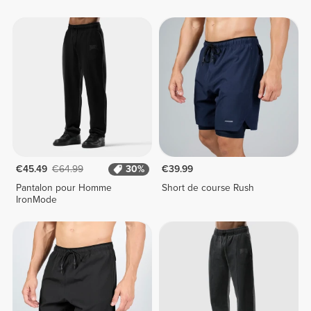
€45.49
€64.99
30%
€39.99
Pantalon pour Homme
Short de course Rush
IronMode