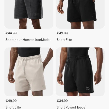
€44.99
€49.99
Short pour Homme IronMode
Short Elite
€49.99
€34.99
Short Elite
Short PowerFleece