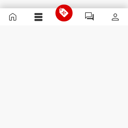
Informations utiles
Rejoignez notre équipe
Devient Partenaire
Termes & Conditions
Service Clients
S'abonner à la Newsletter
Reçois des actualités et des
promotions dans ta boîte
mail.
S'abonner
#ExceedYourself