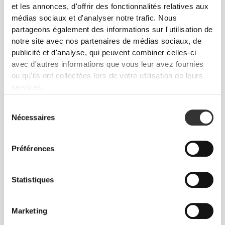
et les annonces, d'offrir des fonctionnalités relatives aux
médias sociaux et d'analyser notre trafic. Nous
partageons également des informations sur l'utilisation de
notre site avec nos partenaires de médias sociaux, de
publicité et d'analyse, qui peuvent combiner celles-ci
avec d'autres informations que vous leur avez fournies
ou qu'ils ont collectées lors de votre utilisation de leurs
€49.99
€49.99
services.
Pantalon de Jogging Elite
Pantalon pour Homme
Athleisure P
Sélection
Nécessaires
du
consentement
Préférences
Statistiques
Marketing