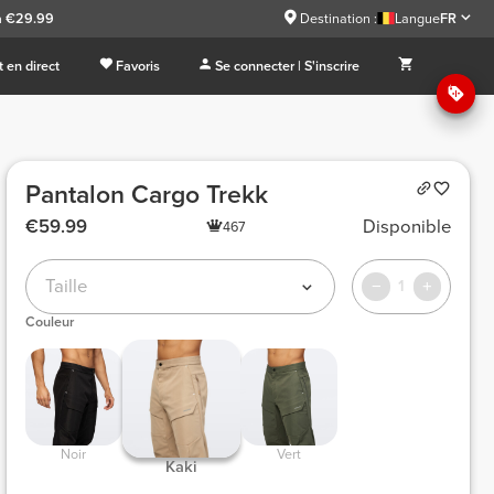
à €29.99
Destination :
Langue
FR
 en direct
Favoris
Se connecter | S'inscrire
Pantalon Cargo Trekk
€59.99
Disponible
467
Taille
1
Couleur
 Noir 
 Vert 
 Kaki 