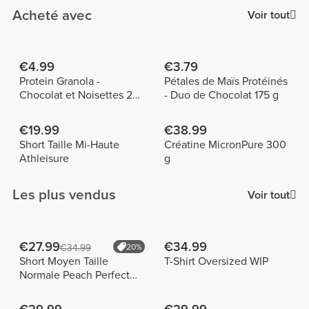
Acheté avec
Voir tout
€4.99
€3.79
Protein Granola -
Pétales de Maïs Protéinés
Chocolat et Noisettes 275
- Duo de Chocolat 175 g
g
€19.99
€38.99
Short Taille Mi-Haute
Créatine MicronPure 300
Athleisure
g
Les plus vendus
Voir tout
€27.99
€34.99
€34.99
20%
Short Moyen Taille
T-Shirt Oversized WIP
Normale Peach Perfect
FX