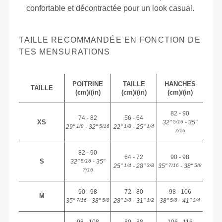
confortable et décontractée pour un look casual.
TAILLE RECOMMANDÉE EN FONCTION DE
TES MENSURATIONS
POITRINE
TAILLE
HANCHES
TAILLE
(cm)/(in)
(cm)/(in)
(cm)/(in)
82 - 90
74 - 82
56 - 64
XS
32"
- 35"
5/16
29"
- 32"
22"
- 25"
1/8
5/16
1/8
1/4
7/16
82 - 90
64 - 72
90 - 98
S
32"
- 35"
5/16
25"
- 28"
35"
- 38"
1/4
3/8
7/16
5/8
7/16
90 - 98
72 - 80
98 - 106
M
35"
- 38"
28"
- 31"
38"
- 41"
7/16
5/8
3/8
1/2
5/8
3/4
98 - 108
80 - 88
106 - 116