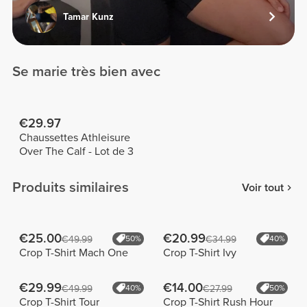
Tamar Kunz
Se marie très bien avec
€29.97
Chaussettes Athleisure
Over The Calf - Lot de 3
Produits similaires
Voir tout
€25.00
€20.99
€49.99
50%
€34.99
40%
Crop T-Shirt Mach One
Crop T-Shirt Ivy
€29.99
€14.00
€49.99
40%
€27.99
50%
Crop T-Shirt Tour
Crop T-Shirt Rush Hour