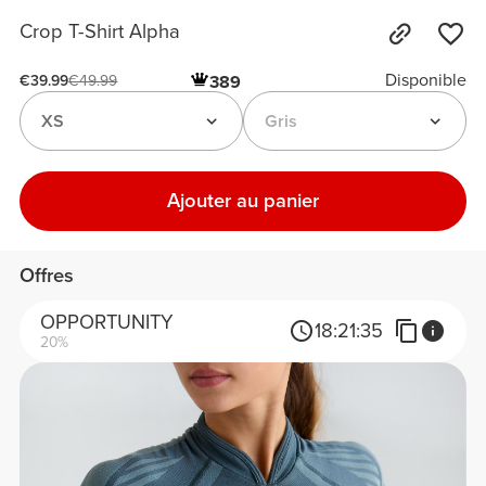
Crop T-Shirt Alpha
Disponible
389
€39.99
€49.99
XS
Gris
Ajouter au panier
Offres
OPPORTUNITY
18:
21:
35
20%