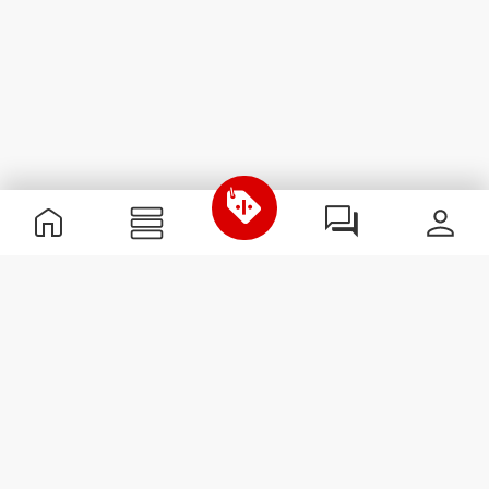
Informations utiles
Rejoignez notre équipe
Devient Partenaire
Termes & Conditions
Service Clients
S'abonner à la Newsletter
Reçois des actualités et des
promotions dans ta boîte