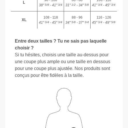
L
38"
- 41"
31"
- 34"
41"
- 45"
5/8
3/4
1/2
5/8
3/4
3/4
108 - 118
88 - 96
116 - 126
XL
41"
- 45"
34"
- 37"
45"
- 49"
3/4
3/4
5/8
3/4
3/4
5/8
Entre deux tailles ? Tu ne sais pas laquelle
choisir ?
Si tu hésites, choisis une taille au-dessus pour
une coupe plus ample ou une taille en dessous
pour une coupe plus ajustée. Nos produits sont
conçus pour être fidèles à la taille.