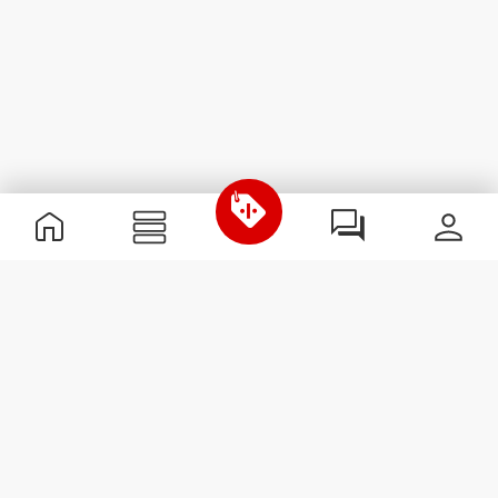
Informations utiles
Rejoignez notre équipe
Devient Partenaire
Termes & Conditions
Service Clients
S'abonner à la Newsletter
Reçois des actualités et des
promotions dans ta boîte