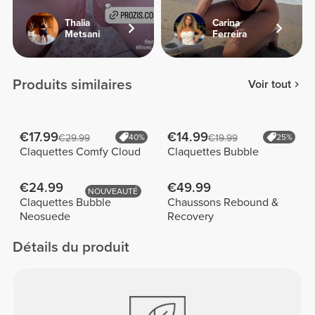
Thalia
Carina
Metsani
Ferreira
Produits similaires
Voir tout
€17.99
€14.99
€29.99
40%
€19.99
25%
Claquettes Comfy Cloud
Claquettes Bubble
€24.99
€49.99
NOUVEAUTÉ
Claquettes Bubble
Chaussons Rebound &
Neosuede
Recovery
Détails du produit