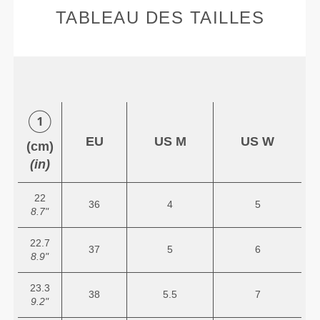
TABLEAU DES TAILLES
EU
US M
US W
(cm)
(in)
22
36
4
5
8.7"
22.7
37
5
6
8.9"
23.3
38
5.5
7
9.2"