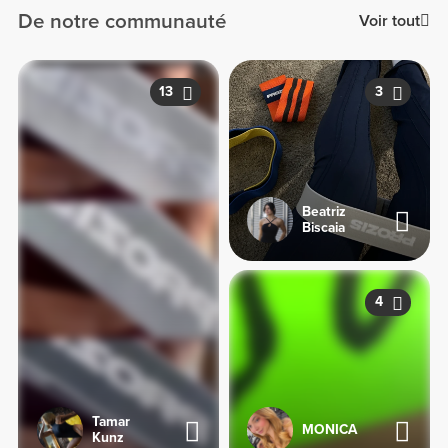
De notre communauté
Voir tout
13
3
Beatriz
Biscaia
4
Tamar
MONICA
Kunz