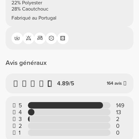
22% Polyester
28% Caoutchouc
Fabriqué au Portugal
Avis généraux
4.89/5
164 avis
5
149
4
13
3
2
2
0
1
0