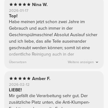
Nina W.
2026-01-17
Top!
Habe meinen jetzt schon zwei Jahre im
Gebrauch und auch immer in der
Geschirrspülmaschine! Absolut Auslauf sicher
und ich liebe, das alle Teile auseinander
geschraubt werden können; somit ist eine
ordentliche Reinigung auch in der
Geschirrspülmaschine möglich und es bleiben
Übersetzen
Weitere anzeigen
keine Rückstände im Deckel.
Amber F.
2026-02-12
LIEBE!
Mir gefällt die Verarbeitung sehr gut. Der
zusätzliche Platz unten, die Anti-Klumpen-