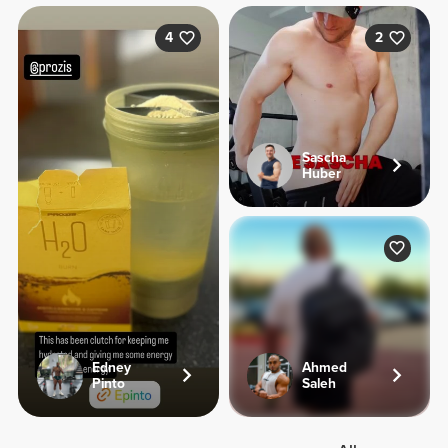
4
2
Sascha
Huber
Edney
Ahmed
Pinto
Saleh