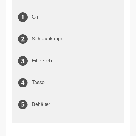
Griff
Schraubkappe
Filtersieb
Tasse
Behälter