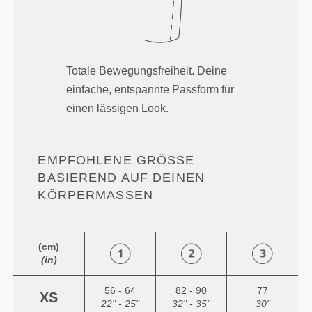
Totale Bewegungsfreiheit. Deine
einfache, entspannte Passform für
einen lässigen Look.
EMPFOHLENE GRÖSSE B
ASIEREND AUF DEINEN K
ÖRPERMASSEN
(cm)
(in)
56 - 64
82 - 90
77
XS
22" - 25"
32" - 35"
30"