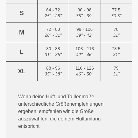
64 - 72
90 - 98
77.5
S
25" - 28"
35" - 39"
30.5"
72 - 80
98 - 106
78
M
28" - 31"
39" - 42"
31"
80 - 88
106 - 116
78.5
L
31" - 35"
42" - 46"
31"
88 - 96
116 - 126
79
XL
35" - 38"
46" - 50"
31"
Wenn deine Hüft- und Taillenmaße
unterschiedliche Größenempfehlungen
ergeben, empfehlen wir, die Größe
auszuwählen, die deinem Hüftumfang
entspricht.