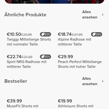
Alles
Ähnliche Produkte
ansehen
€10.50
€18.74
€20.99
50%
€24.99
25%
Twiggy Mittellange Shorts
Alpine Radhose mit
mit normaler Taille
mittlerer Taille
€22.74
€29.99
€34.99
35%
Spirit NRG Radhose mit
Peach Perfect Mittellange
mittlerer Taille
Shorts mit hoher Taille
Alles
Bestseller
ansehen
€39.99
€19.99
MuseFit Shorts mit
Athleisure Shorts mit