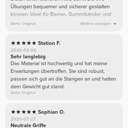
Übungen bequemer und sicherer gestalten
können. Ideal für Barren, Gummibänder und
Halfter. Während der Trainingsperiode
Siehe Original
Weitere anzeigen
herrschte noch geringere Spannung und
Stabilität. Hervorragendes Zubehör für alle
Station F.
Rotina-Muskeln. Empfehlenswert!
2026-02-06
Sehr langlebig
Das Material ist hochwertig und hat meine
Erwartungen übertroffen. Sie sind robust,
passen sich gut an die Stangen an und halten
dem Gewicht gut stand.
Siehe Original
Sophian O.
2025-07-27
Neutrale Griffe