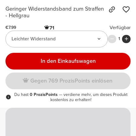
Geringer Widerstandsband zum Straffen
- Hellgrau
Verfügbar
71
€7.99
Leichter Widerstand
1
In den Einkaufswagen
Gegen 769 ProzisPoints einlösen
Du hast
0 ProzisPoints
— verdiene mehr, um dieses Produkt
kostenlos zu erhalten!