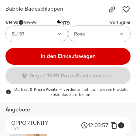
Bubble Badeschlappen
Verfügbar
€14.99
€19.99
179
EU 37
Rosa
In den Einkaufswagen
Gegen 1999 ProzisPoints einlösen
Du hast
0 ProzisPoints
— verdiene mehr, um dieses Produkt
kostenlos zu erhalten!
Angebote
OPPORTUNITY
12:
03:
57
25%