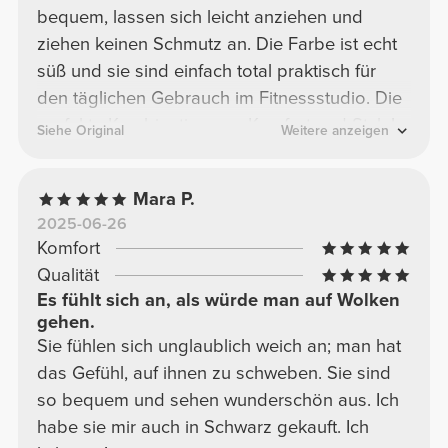
bequem, lassen sich leicht anziehen und
ziehen keinen Schmutz an. Die Farbe ist echt
süß und sie sind einfach total praktisch für
den täglichen Gebrauch im Fitnessstudio. Die
perfekte Kombination aus Komfort und Style!
Siehe Original
Weitere anzeigen
Mara P.
2025-06-26
Komfort
Qualität
Es fühlt sich an, als würde man auf Wolken
gehen.
Sie fühlen sich unglaublich weich an; man hat
das Gefühl, auf ihnen zu schweben. Sie sind
so bequem und sehen wunderschön aus. Ich
habe sie mir auch in Schwarz gekauft. Ich