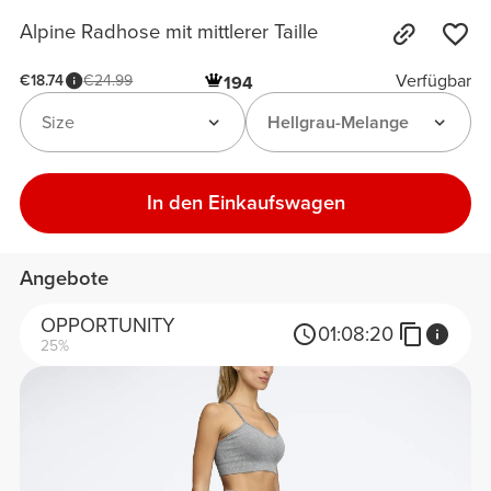
Alpine Radhose mit mittlerer Taille
Verfügbar
€18.74
€24.99
194
Size
Hellgrau-Melange
In den Einkaufswagen
Angebote
OPPORTUNITY
01:
08:
20
25%