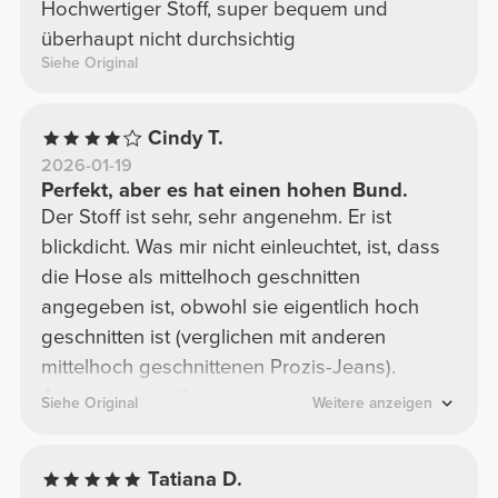
Hochwertiger Stoff, super bequem und
überhaupt nicht durchsichtig
Siehe Original
Cindy T.
2026-01-19
Perfekt, aber es hat einen hohen Bund.
Der Stoff ist sehr, sehr angenehm. Er ist
blickdicht. Was mir nicht einleuchtet, ist, dass
die Hose als mittelhoch geschnitten
angegeben ist, obwohl sie eigentlich hoch
geschnitten ist (verglichen mit anderen
mittelhoch geschnittenen Prozis-Jeans).
Ansonsten ist alles super.
Siehe Original
Weitere anzeigen
Tatiana D.