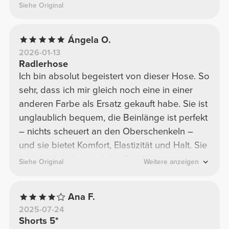
Siehe Original
Ángela O.
2026-01-13
Radlerhose
Ich bin absolut begeistert von dieser Hose. So
sehr, dass ich mir gleich noch eine in einer
anderen Farbe als Ersatz gekauft habe. Sie ist
unglaublich bequem, die Beinlänge ist perfekt
– nichts scheuert an den Oberschenkeln –
und sie bietet Komfort, Elastizität und Halt. Sie
ist sehr dehnbar und der Bund sitzt wie
Siehe Original
Weitere anzeigen
angegossen. Ein wirklich toller Kauf! Ich kann
sie nur wärmstens empfehlen!
Ana F.
2025-07-24
Shorts 5*