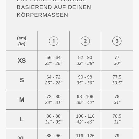
ASIEREND AUF DEINEN K
ÖRPERMASSEN
(cm)
(in)
56 - 64
82 - 90
77
XS
22" - 25"
32" - 35"
30"
64 - 72
90 - 98
77.5
S
25" - 28"
35" - 39"
30.5"
72 - 80
98 - 106
78
M
28" - 31"
39" - 42"
31"
80 - 88
106 - 116
78.5
L
31" - 35"
42" - 46"
31"
88 - 96
116 - 126
79
XL