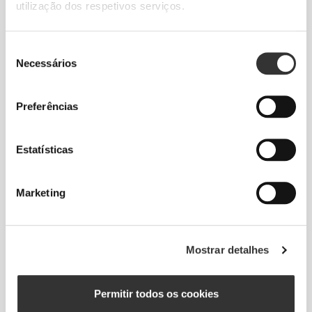
utilização dos respetivos serviços.
Seleção
Necessários
de
consentimento
Preferências
Informação e Cuidados
Estatísticas
Avaliações globais
4.8
Marketing
(1021 avaliações)
Da nossa comunidade
Ver Todos
Mostrar detalhes
3
Permitir todos os cookies