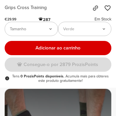
Grips Cross Training
Em Stock
287
€29.99
Tamanho
Verde
Adicionar ao carrinho
Consegue-o por 2879 ProzisPoints
Tens
0 ProzisPoints disponíveis.
Acumula mais para obteres
este produto gratuitamente!