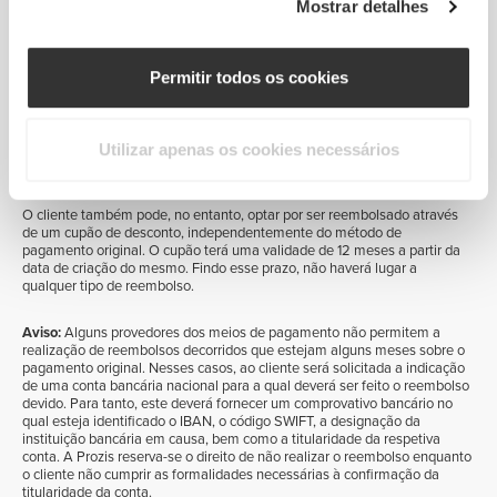
Mostrar detalhes
Se o pagamento tiver sido feito por cartão de crédito, o reembolso será
efetuado no próprio cartão.
Permitir todos os cookies
Caso o pagamento tenha sido feito através de um dos restantes
métodos disponibilizados no momento na compra, não sendo possível a
realização do reembolso por via do respetivo meio de pagamento
original, ao cliente será solicitada a indicação dos dados da conta
Utilizar apenas os cookies necessários
bancária para a qual pretende que o montante a reembolsar seja
transferido.
O cliente também pode, no entanto, optar por ser reembolsado através
de um cupão de desconto, independentemente do método de
pagamento original. O cupão terá uma validade de 12 meses a partir da
data de criação do mesmo. Findo esse prazo, não haverá lugar a
qualquer tipo de reembolso.
Aviso:
Alguns provedores dos meios de pagamento não permitem a
realização de reembolsos decorridos que estejam alguns meses sobre o
pagamento original. Nesses casos, ao cliente será solicitada a indicação
de uma conta bancária nacional para a qual deverá ser feito o reembolso
devido. Para tanto, este deverá fornecer um comprovativo bancário no
qual esteja identificado o IBAN, o código SWIFT, a designação da
instituição bancária em causa, bem como a titularidade da respetiva
conta. A Prozis reserva-se o direito de não realizar o reembolso enquanto
o cliente não cumprir as formalidades necessárias à confirmação da
titularidade da conta.