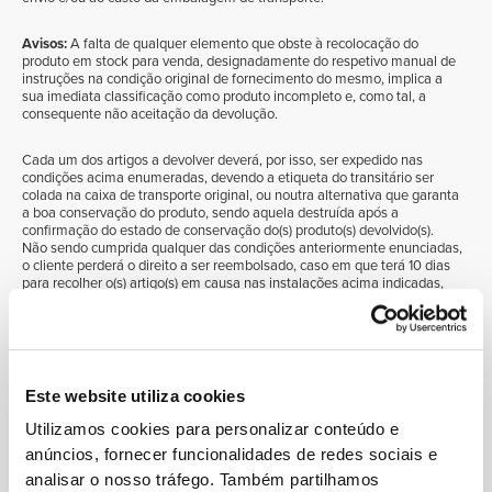
Avisos:
A falta de qualquer elemento que obste à recolocação do
produto em
stock
para venda, designadamente do respetivo manual de
instruções na condição original de fornecimento do mesmo, implica a
sua imediata classificação como produto incompleto e, como tal, a
consequente não aceitação da devolução.
Cada um dos artigos a devolver deverá, por isso, ser expedido nas
condições acima enumeradas, devendo a etiqueta do transitário ser
colada na caixa de transporte original, ou noutra alternativa que garanta
a boa conservação do produto, sendo aquela destruída após a
confirmação do estado de conservação do(s) produto(s) devolvido(s).
Não sendo cumprida qualquer das condições anteriormente enunciadas,
o cliente perderá o direito a ser reembolsado, caso em que terá 10 dias
para recolher o(s) artigo(s) em causa nas instalações acima indicadas,
suportando os custos da respetiva recolha.
A recolha deverá ser realizada por transitário contratado pelo cliente já
que não é possível a recolha presencial da encomenda por pessoas
físicas, ainda que se trate do próprio cliente.
Este website utiliza cookies
Trocas
Utilizamos cookies para personalizar conteúdo e
Em regra, não são admitidas trocas, devendo o cliente proceder à
anúncios, fornecer funcionalidades de redes sociais e
devolução do(s) artigo(s), solicitar o respetivo reembolso e efetuar uma
analisar o nosso tráfego. Também partilhamos
nova compra, ficando esta última sujeita às condições em vigor nesse