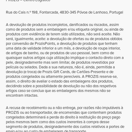
Rua do Cais n.º 198, Fontarcada, 4830-345 Póvoa de Lanhoso, Portugal
A devolução de produtos incompletos, danificados ou riscados, assim
como de produtos sem a embalagem e/ou etiqueta original, ou ainda de
produtos com evidência de terem sido utilizados, não será aceite. Não
será, igualmente, aceite: a devolução de ofertas ou de produtos obtidos
por conversão de ProzisPoints, a devolução de produtos que tenham
uma data de validade inferior a um mês, a devolução de roupa interior,
de artigos de banho, ou de produtos de uso pessoal, bem como de
quaisquer outros artigos cuja utilização implique o contacto direto com a
pele, designadamente mas sem limitar, de produtos revestidos por
película ou selados. Dada a sua natureza, não é, ainda, permitida a
devolução (e troca) de Prozis Gift Cards, de Cartões-Presente e de
produtos congelados ou altamente perecíveis. A PROZIS reserva-se,
assim, o direito de avaliar o estado das embalagens dos produtos,
decidindo sobre a possibilidade de devolução ou não dos respetivos
artigos caso se conclua que as embalagens dos mesmos não se
encontram intactas.
A recusa de recebimento ou a não entrega, por razões não imputáveis à
PROZIS ou ao transportador, de encomendas que contenham produtos
congelados determinará a perda do direito à restituição do preço pago
pelos mesmos bem como dos custos inerentes à compra desse
segmento de produtos, designadamente dos custos relativos a portes de
envio e/ou ao custo da embalagem de transporte.