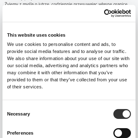
Żyjemy z myślą o jutrze, codziennie przesuwając własne granice.
Innowacja jest częścią naszego DNA, bo chcemy przyszłości już
dziś.
Nie chodzi o myślenie poza – ani wewnątrz – schematów.
Dla nas nie ma żadnych ograniczeń.
This website uses cookies
We use cookies to personalise content and ads, to
provide social media features and to analyse our traffic.
Prawda to inwestycja
We also share information about your use of our site with
Świetne zdjęcia i upiększone opisy produktów mają swoje granice.
our social media, advertising and analytics partners who
W Prozis zobowiązujemy się dotrzymywać obietnic i wierzymy, że
may combine it with other information that you’ve
prawda zawsze się opłaci – nawet jeśli tą nagrodą będzie po
provided to them or that they’ve collected from your use
prostu spokojny sen.
of their services.
Prawda jest naszą siłą napędową.
Consent
Etka ponad wszystko
Necessary
Selection
Jesteśmy firmą działającą w szybkim tempie, w świecie, który nie
zawsze jest łagodny – ale staramy się traktować innych tak, jak
Preferences
sami chcielibyśmy być traktowani. Nasze podejście do ludzi wynika