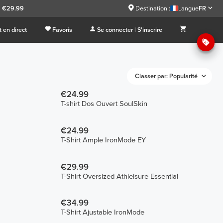
à €29.99
Destination :
Langue
FR
 en direct
Favoris
Se connecter | S'inscrire
Classer par: Popularité
€24.99
T-shirt Dos Ouvert SoulSkin
€24.99
T-Shirt Ample IronMode EY
€29.99
T-Shirt Oversized Athleisure Essential
€34.99
T-Shirt Ajustable IronMode