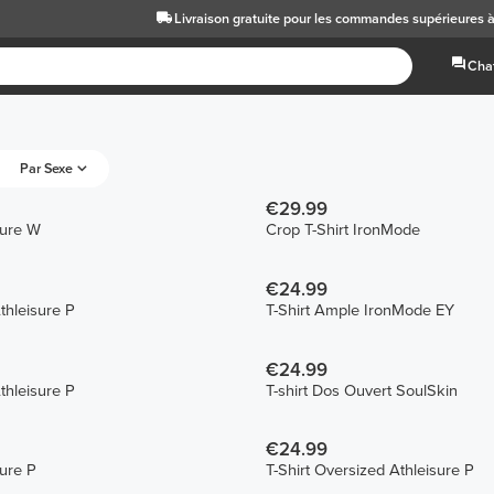
Livraison gratuite
pour les commandes supérieures 
Chat
Par Sexe
€29.99
sure W
Crop T-Shirt IronMode
€24.99
thleisure P
T-Shirt Ample IronMode EY
€24.99
thleisure P
T-shirt Dos Ouvert SoulSkin
€24.99
sure P
T-Shirt Oversized Athleisure P