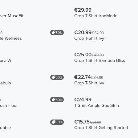
€29.99
over MuseFit
Crop T-Shirt IronMode
€20.99
50%
99
€34.99
le Wellness
Crop T-Shirt Ivy
€25.00
€49.99
sure W
Crop T-Shirt Bamboo Bliss
€22.74
50%
9
€34.99
Nebula
Crop T-Shirt Ivy
€24.99
50%
9
Rush Hour
T-Shirt Ample SoulSkin
€15.75
30%
9
€31.49
Bubble
Crop T-Shirt Getting Started