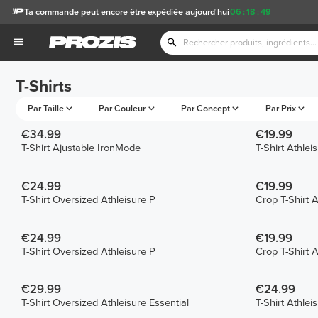
Ta commande peut encore être expédiée aujourd'hui
06
:
18
:
48
T-Shirts
Par Taille
Par Couleur
Par Concept
Par Prix
€34.99
€19.99
T-Shirt Ajustable IronMode
T-Shirt Athlei
€24.99
€19.99
T-Shirt Oversized Athleisure P
Crop T-Shirt A
€24.99
€19.99
T-Shirt Oversized Athleisure P
Crop T-Shirt A
€29.99
€24.99
T-Shirt Oversized Athleisure Essential
T-Shirt Athlei