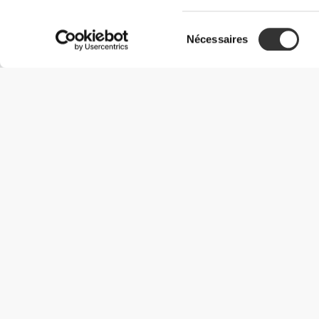
Sélection
Nécessaires
du
consentement
Informations utiles
Rejoignez notre équipe
Devient Partenaire
Termes & Conditions
Service Clients
Options de livraison