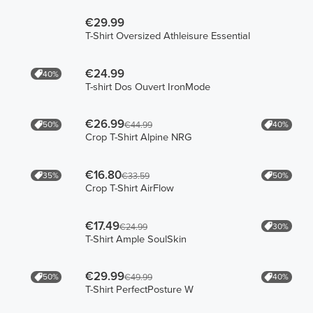
€29.99
T-Shirt Oversized Athleisure Essential
€24.99
40%
T-shirt Dos Ouvert IronMode
€26.99
50%
40%
€44.99
Crop T-Shirt Alpine NRG
€16.80
35%
50%
€33.59
Crop T-Shirt AirFlow
€17.49
30%
€24.99
T-Shirt Ample SoulSkin
€29.99
50%
40%
€49.99
T-Shirt PerfectPosture W