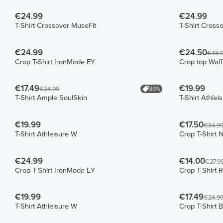
€24.99
€24.99
T-Shirt Crossover MuseFit
T-Shirt Cross
€24.99
€24.50
€48.
Crop T-Shirt IronMode EY
Crop top Waff
€17.49
€19.99
30%
€24.99
T-Shirt Ample SoulSkin
T-Shirt Athlei
€19.99
€17.50
€34.9
T-Shirt Athleisure W
Crop T-Shirt 
€24.99
€14.00
€27.9
Crop T-Shirt IronMode EY
Crop T-Shirt 
€19.99
€17.49
€24.9
T-Shirt Athleisure W
Crop T-Shirt 