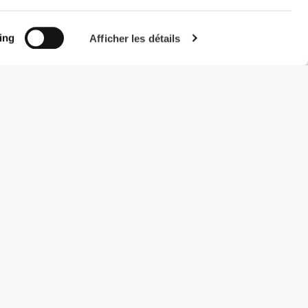
ing
Afficher les détails
#ExceedYourself
Modes de paiement