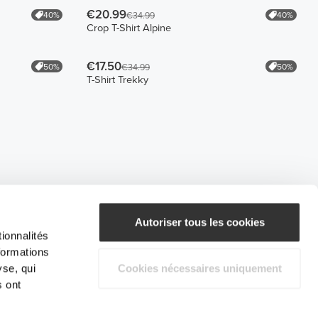
€20.99
40%
40%
€34.99
Crop T-Shirt Alpine
€17.50
50%
50%
€34.99
T-Shirt Trekky
Autoriser tous les cookies
ionnalités
formations
yse, qui
Cookies nécessaires uniquement
s ont