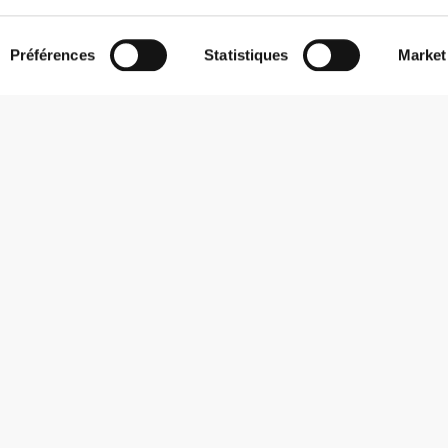
Préférences
Statistiques
Market
S'abonner à la Newsletter
Reçois des actualités et des promotions dans ta boîte mail.
S'abonner