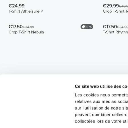
€24.99
€29.99
€49.
T-Shirt Athleisure P
Crop T-Shirt T
€17.50
€17.50
50%
€34.99
€34.9
Crop T-Shirt Nebula
T-Shirt Rhyth
Ce site web utilise des co
Les cookies nous permetten
relatives aux médias socia
sur l'utilisation de notre 
peuvent combiner celles-ci
collectées lors de votre uti