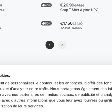
€26.99
40%
99
€44.99
our
Crop T-Shirt Alpine NRG
€17.50
50%
9
€34.99
m
T-Shirt Trekky
1
2
okies.
t de personnaliser le contenu et les annonces, d'offrir des fonct
ux et d'analyser notre trafic. Nous partageons également des in
site avec nos partenaires de médias sociaux, de publicité et d'anal
 avec d'autres informations que vous leur avez fournies ou qu'il
lisation de leurs services.