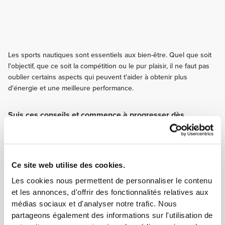
Les sports nautiques sont essentiels aux bien-être. Quel que soit
l'objectif, que ce soit la compétition ou le pur plaisir, il ne faut pas
oublier certains aspects qui peuvent t'aider à obtenir plus
d'énergie et une meilleure performance.
Suis ces conseils et commence à progresser dès
aujourd'hui !
ENTRAÎNEMENT
Les entraînements d'endurance pour une meilleure résistance
cardiovasculaire et pouvoir ainsi nager pendant plus longtemps. Consacre
Ce site web utilise des cookies.
également certains entraînements au renfort du torse.
Les cookies nous permettent de personnaliser le contenu
NUTRITION
et les annonces, d'offrir des fonctionnalités relatives aux
Fais une liste des aliments à éviter avant de t'entraîner dans l'eau. Les
médias sociaux et d'analyser notre trafic. Nous
produits laitiers et les produits alimentaires contenant beaucoup de
partageons également des informations sur l'utilisation de
matières grasses ou de fibre peuvent te rendre malade et te provoquer des