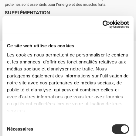
protéines sont essentiels pour l'énergie et des muscles forts.
SUPPLÉMENTATION
Complète ton alimentation avec des suppléments qui t'aident à développer
la force et la masse musculaire, maintiens-toi mentalement alerte et
protège tes articulations.
Ce site web utilise des cookies.
Prévention des blessures
Tu seras plus agile et résistant si tes articulations sont en bonne
Les cookies nous permettent de personnaliser le contenu
santé et bien protégées.
et les annonces, d'offrir des fonctionnalités relatives aux
Garde ces deux noms à l'esprit : glucosamine et chondroïtine.
médias sociaux et d'analyser notre trafic. Nous
partageons également des informations sur l'utilisation de
notre site avec nos partenaires de médias sociaux, de
publicité et d'analyse, qui peuvent combiner celles-ci
avec d'autres informations que vous leur avez fournies
ou qu'ils ont collectées lors de votre utilisation de leurs
services.
Sélection
Nécessaires
du