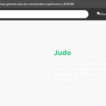
aison gratuite
pour les commandes supérieures à €29.99
Chat
Judo
Pour que tu sois plus rapide, pl
tu devras contrôler ton poids 
musculaire. C'est l'un des aspe
considérer.