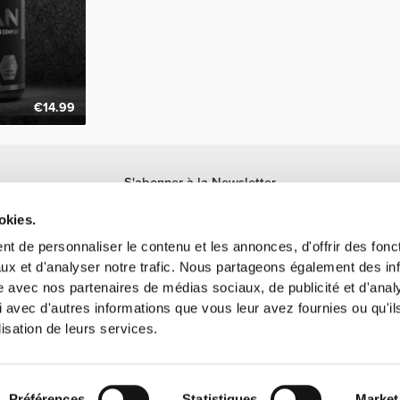
€14.99
S'abonner à la Newsletter
Reçois des actualités et des promotions dans ta boîte mail.
okies.
S'abonner
t de personnaliser le contenu et les annonces, d'offrir des fonct
ux et d'analyser notre trafic. Nous partageons également des in
site avec nos partenaires de médias sociaux, de publicité et d'anal
 avec d'autres informations que vous leur avez fournies ou qu'il
lisation de leurs services.
ne marque déposée de Prozis.com, S.A. | © Copyright 2026 Prozis.com, S.A. Tous d
Préférences
Statistiques
Market