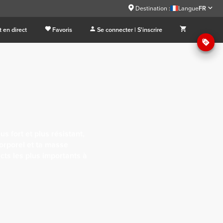
Destination :
Langue
FR
 en direct
Favoris
Se connecter | S'inscrire
us fort et plus résistant,
corporel et ta masse
cts les plus importants à