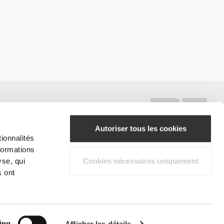
Autoriser tous les cookies
ionnalités
formations
#ExceedYourself
yse, qui
Cookies nécessaires uniquement
s ont
Modes de paiement
roits réservés.
ing
Afficher les détails