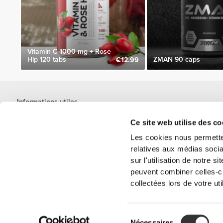
Vitamin C 1000 mg + Rose
Hip 120 tabs
ZMAN 90 caps
€12.99
Informations utiles
Rejoignez notre équipe
Ce site web utilise des co
Devient Partenaire
Les cookies nous permetten
Termes & Conditions
relatives aux médias socia
Service Clients
sur l'utilisation de notre 
peuvent combiner celles-ci
collectées lors de votre uti
Options de livraison
Sélection
'PROZIS' est u
Nécessaires