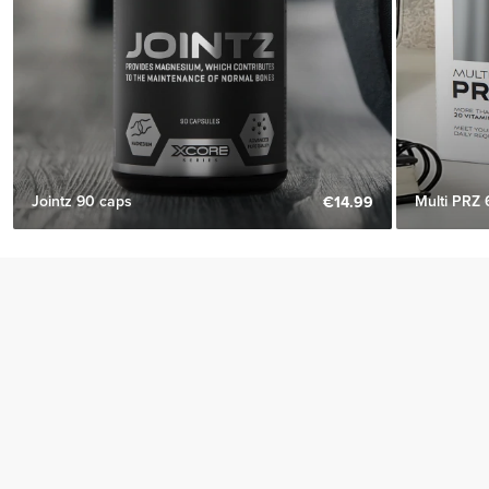
Jointz 90 caps
Multi PRZ 
€14.99