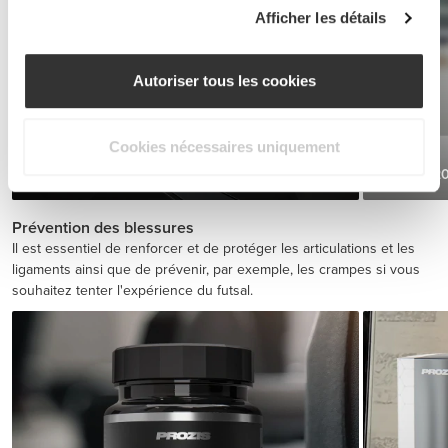
Afficher les détails
Autoriser tous les cookies
Cookies nécessaires uniquement
BCAA 2:1:1 200 tabs
Caféine 2
€17.99
Prévention des blessures
Il est essentiel de renforcer et de protéger les articulations et les
ligaments ainsi que de prévenir, par exemple, les crampes si vous
souhaitez tenter l'expérience du futsal.