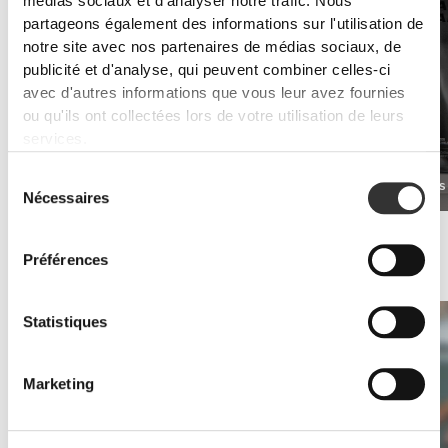
médias sociaux et d'analyser notre trafic. Nous
partageons également des informations sur l'utilisation de
notre site avec nos partenaires de médias sociaux, de
publicité et d'analyse, qui peuvent combiner celles-ci
avec d'autres informations que vous leur avez fournies
ou qu'ils ont collectées lors de votre utilisation de leurs
services.
Sélection
TesToid 26 servings
Real Mass
€39.99
Nécessaires
du
consentement
Endurance
Préparez-vous à jouer pendant 40 minutes.
Préférences
Il est important d'avoir de l'énergie pour tenir pendant toute la partie.
Statistiques
Marketing