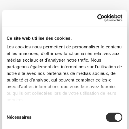
Les danseurs ne suivent pas toujours le meilleur des régimes car
ils cherchent à avoir un corps léger. Ils ont tendance à être
Ce site web utilise des cookies.
dépourvus de certains éléments essentiels, or il est essentiel
Les cookies nous permettent de personnaliser le contenu
d'avoir des muscles puissants.
et les annonces, d'offrir des fonctionnalités relatives aux
médias sociaux et d'analyser notre trafic. Nous
Suis ces conseils et commence à progresser dès
partageons également des informations sur l'utilisation de
aujourd'hui !
notre site avec nos partenaires de médias sociaux, de
publicité et d'analyse, qui peuvent combiner celles-ci
ENTRAÎNEMENT
avec d'autres informations que vous leur avez fournies
Choisis des entraînements spéciaux pour renforcer les muscles autour des
ou qu'ils ont collectées lors de votre utilisation de leurs
articulations que tu utilises le plus. Des muscles forts pourront t'aider à
prévenir les blessures.
services.
NUTRITION
Sélection
Ne reste pas trop longtemps sans apport en macronutriments. Prendre
Nécessaires
du
plusieurs petits repas tout au long de la journée te permettra de réduire la
sensation de faim et de contrôler ton poids corporel. L'hydratation est
consentement