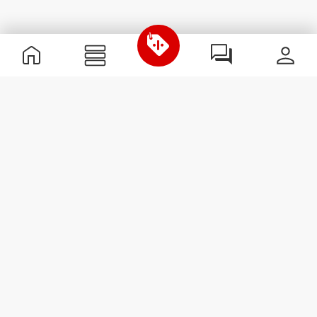
Informations utiles
Rejoignez notre équipe
Devient Partenaire
Termes & Conditions
Service Clients
S'abonner à la Newsletter
Reçois des actualités et des
promotions dans ta boîte
mail.
S'abonner
#ExceedYourself