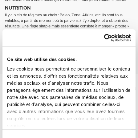
NUTRITION
Il y a plein de régimes au choix : Paleo, Zone, Atkins, etc. Ils sont tous
valables, à partir du moment où tu parviens à t'y adapter et à obtenir des
résultats. Une règle simple mais essentielle consiste à manger « propre »
et à se maintenir à l'écart des aliments transformés.
SUPPLÉMENTATION
100% fondamentale ! Un sport aussi intense requiert toute l'aide possible.
Les suppléments appropriés peuvent faire en sorte que tu parviennes à
faire une répétition de plus lors de ton WOD ou à ajouter 1 kg de plus à ton
Ce site web utilise des cookies.
1RM. Par conséquent, mange bien, et surtout prend les bons suppléments.
Les cookies nous permettent de personnaliser le contenu
et les annonces, d'offrir des fonctionnalités relatives aux
Après l'exercice
médias sociaux et d'analyser notre trafic. Nous
Après une dure séance d'entraînement, tu dois restituer ce que tu as
partageons également des informations sur l'utilisation de
perdu.
notre site avec nos partenaires de médias sociaux, de
Pour cela, une bonne dose de glucides en combinaison avec une
publicité et d'analyse, qui peuvent combiner celles-ci
protéine de haute qualité et de la glutamine est à envisager.
avec d'autres informations que vous leur avez fournies
ou qu'ils ont collectées lors de votre utilisation de leurs
services.
Sélection