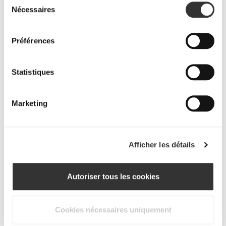
Nécessaires
du
consentement
Préférences
Statistiques
Marketing
PRO•CGT 400 g
€12.99
Afficher les détails
Prévention des blessures
Acquérir plus de force présuppose augmenter les charges de notre
entraînement et en conséquence surcharger nos articulations.
Autoriser tous les cookies
Protège tes articulations avec des suppléments et des ingrédients
spécifiques.
Cookies nécessaires uniquement