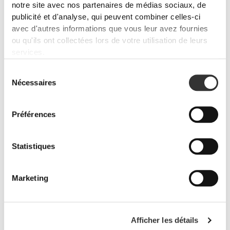
notre site avec nos partenaires de médias sociaux, de
publicité et d'analyse, qui peuvent combiner celles-ci
avec d'autres informations que vous leur avez fournies
ou qu'ils ont collectées lors de votre utilisation de leurs
services.
PRO•CGT 400 g
€12.99
Sélection
Nécessaires
Prévention des blessures
du
Assure-toi que ta récupération musculaire est optimisée, que tes
consentement
articulations sont lubrifiées et que ton corps est protégé contre
Préférences
l'inflammation avec ces produits.
Statistiques
Marketing
Afficher les détails