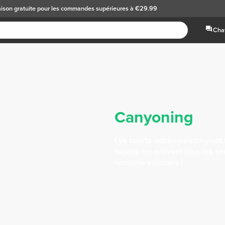
aison gratuite
pour les commandes supérieures à €29.99
Chat
Canyoning
Les sports extrêmes stimulent
façons, en activant tous tes s
nouvelle aventure !