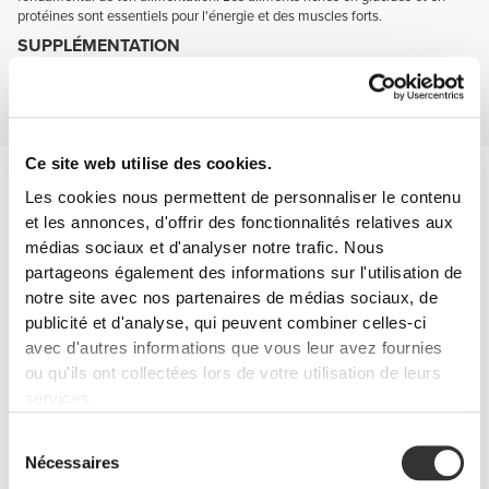
protéines sont essentiels pour l'énergie et des muscles forts.
SUPPLÉMENTATION
Complète ton alimentation avec des suppléments qui t'aident à développer
la force et la masse musculaire, maintiens-toi mentalement alerte et
protège tes articulations.
Ce site web utilise des cookies.
Prévention des blessures
Tu seras plus agile et résistant si tes articulations sont en bonne
Les cookies nous permettent de personnaliser le contenu
santé et bien protégées.
et les annonces, d'offrir des fonctionnalités relatives aux
Garde ces deux noms à l'esprit : glucosamine et chondroïtine.
médias sociaux et d'analyser notre trafic. Nous
partageons également des informations sur l'utilisation de
notre site avec nos partenaires de médias sociaux, de
publicité et d'analyse, qui peuvent combiner celles-ci
avec d'autres informations que vous leur avez fournies
ou qu'ils ont collectées lors de votre utilisation de leurs
services.
Sélection
Nécessaires
du