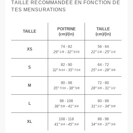
TAILLE RECOMMANDÉE EN FONCTION DE
TES MENSURATIONS
POITRINE
TAILLE
TAILLE
(cm)/(in)
(cm)/(in)
74 - 82
56 - 64
XS
29"
- 32"
22"
- 25"
1/8
5/16
1/8
1/4
82 - 90
64 - 72
S
32"
- 35"
25"
- 28"
5/16
7/16
1/4
3/8
90 - 98
72 - 80
M
35"
- 38"
28"
- 31"
7/16
5/8
3/8
1/2
98 - 108
80 - 88
L
38"
- 41"
31"
- 34"
5/8
3/4
1/2
5/8
108 - 118
88 - 96
XL
41"
- 45"
34"
- 37"
3/4
3/4
5/8
3/4