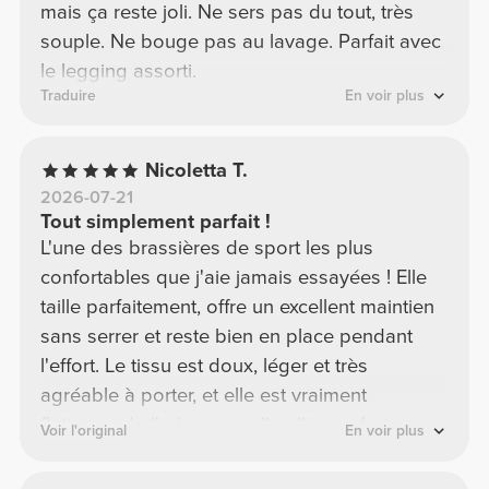
mais ça reste joli. Ne sers pas du tout, très
souple. Ne bouge pas au lavage. Parfait avec
le legging assorti.
Traduire
En voir plus
Nicoletta T.
2026-07-21
Tout simplement parfait !
L'une des brassières de sport les plus
confortables que j'aie jamais essayées ! Elle
taille parfaitement, offre un excellent maintien
sans serrer et reste bien en place pendant
l'effort. Le tissu est doux, léger et très
agréable à porter, et elle est vraiment
flatteuse. Je l'adore car elle allie confort,
Voir l'original
En voir plus
maintien et une coupe très avantageuse. C'est
sans aucun doute l'une de mes préférées ! Je