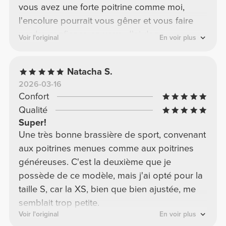
vous avez une forte poitrine comme moi,
l'encolure pourrait vous gêner et vous faire
perdre confiance en vous. J'ai donc
Voir l'original
En voir plus
commandé une taille L en rose, et elle me va
bien ; elle est moins cintrée, mais elle couvre
Natacha S.
quand même très bien ma poitrine et est
2026-03-16
magnifique !
Confort
Qualité
Super!
Une très bonne brassière de sport, convenant
aux poitrines menues comme aux poitrines
généreuses. C'est la deuxième que je
possède de ce modèle, mais j'ai opté pour la
taille S, car la XS, bien que bien ajustée, me
semblait trop petite.
Voir l'original
En voir plus