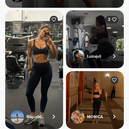
2
Luizajuli
Raqueldcunha
MONICA