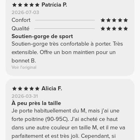
Patrícia P.
la rachèterais sans hésiter.
2026-07-03
Confort
Qualité
Soutien-gorge de sport
Soutien-gorge très confortable à porter. Très
extensible. Offre un bon maintien pour un
bonnet B.
Voir l'original
Alicia F.
2026-03-31
À peu près la taille
Je porte habituellement du M, mais j'ai une
forte poitrine (90-95C). J'ai acheté ce haut
dans une autre couleur en taille M, et il me va
parfaitement et est très joli. Cependant, si