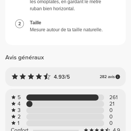
les omoplates, en gardant le mètre
ruban bien horizontal.
Taille
Mesure autour de ta taille naturelle.
Avis généraux
4.93/5
282 avis
5
261
4
21
3
0
2
0
1
0
Confort
4.9