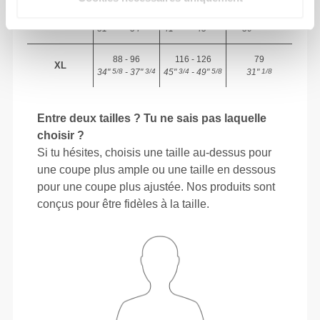
80 - 88
106 - 116
78.5
L
31"
- 34"
41"
- 45"
30"
1/2
5/8
3/4
3/4
15/16
88 - 96
116 - 126
79
XL
34"
- 37"
45"
- 49"
31"
5/8
3/4
3/4
5/8
1/8
Entre deux tailles ? Tu ne sais pas laquelle
choisir ?
Si tu hésites, choisis une taille au-dessus pour
une coupe plus ample ou une taille en dessous
pour une coupe plus ajustée. Nos produits sont
conçus pour être fidèles à la taille.