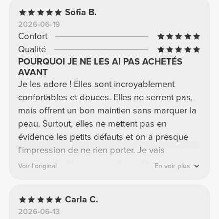
Sofia B.
2026-06-19
Confort
Qualité
POURQUOI JE NE LES AI PAS ACHETÉS
AVANT
Je les adore ! Elles sont incroyablement
confortables et douces. Elles ne serrent pas,
mais offrent un bon maintien sans marquer la
peau. Surtout, elles ne mettent pas en
évidence les petits défauts et on a presque
l'impression de ne rien porter. Je vais
certainement les acheter dans d'autres
Voir l'original
En voir plus
couleurs.
Carla C.
2026-06-13