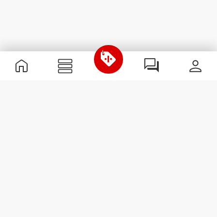
Informations utiles
Rejoignez notre équipe
Devient Partenaire
Termes & Conditions
Service Clients
S'abonner à la Newsletter
Reçois des actualités et des
promotions dans ta boîte
mail.
S'abonner
#ExceedYourself