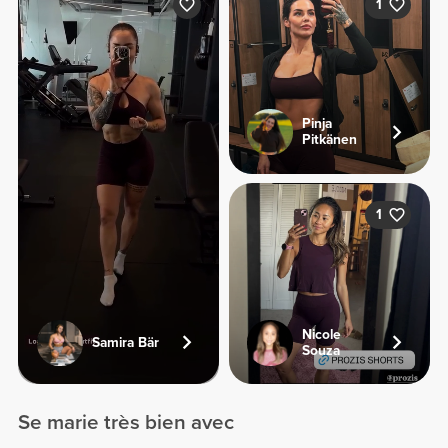
1
Pinja
Pitkänen
1
Nicole
Samira Bär
Souza
Se marie très bien avec