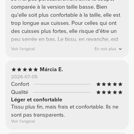
comparée à la version taille basse. Bien
qu'elle soit plus confortable à la taille, elle est
trop longue aux cuisses. Pour celles qui ont
des cuisses plus fortes, elle risque d'être un
peu serrée en bas. Le tissu, en revanche, est
très agréable à porter, et un short noir
Voir l'original
En voir plus
basique est toujours un bon choix, d'autant
plus qu'il n'est pas transparent.
Márcia E.
2026-07-05
Confort
Qualité
Léger et confortable
Tissu plus fin, mais frais et confortable. Ils ne
sont pas transparents.
Voir l'original