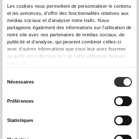
plus facilement. Essaie-le !
Les cookies nous permettent de personnaliser le contenu
et les annonces, d'offrir des fonctionnalités relatives aux
médias sociaux et d'analyser notre trafic. Nous
Convient au lave-vaisselle (max. 60 ºC/140 ºF)
partageons également des informations sur l'utilisation de
notre site avec nos partenaires de médias sociaux, de
Capacité : 750 mL
publicité et d'analyse, qui peuvent combiner celles-ci
avec d'autres informations que vous leur avez fournies
ou qu'ils ont collectées lors de votre utilisation de leurs
services.
Made in EU
Sélection
Nécessaires
du
Guide des Tailles
consentement
Préférences
DIMENSIONS
Statistiques