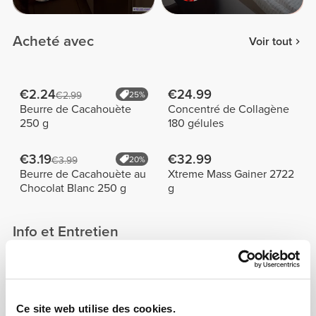
Acheté avec
Voir tout
€2.24
€24.99
€2.99
25%
Beurre de Cacahouète
Concentré de Collagène
250 g
180 gélules
€3.19
€32.99
€3.99
20%
Beurre de Cacahouète au
Xtreme Mass Gainer 2722
Chocolat Blanc 250 g
g
Info et Entretien
Le Shaker X - Black / Desert est conçu pour
révolutionner ta façon de mélanger. Le design en
fond arrondi t'aide à obtenir un mélange homogène
Ce site web utilise des cookies.