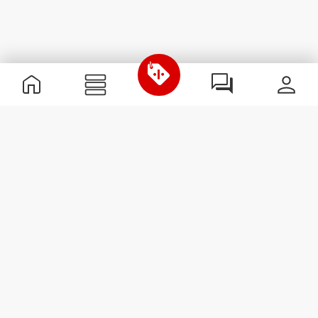
Informations utiles
Rejoignez notre équipe
Devient Partenaire
Termes & Conditions
Service Clients
S'abonner à la Newsletter
Reçois des actualités et des
promotions dans ta boîte
mail.
S'abonner
#ExceedYourself