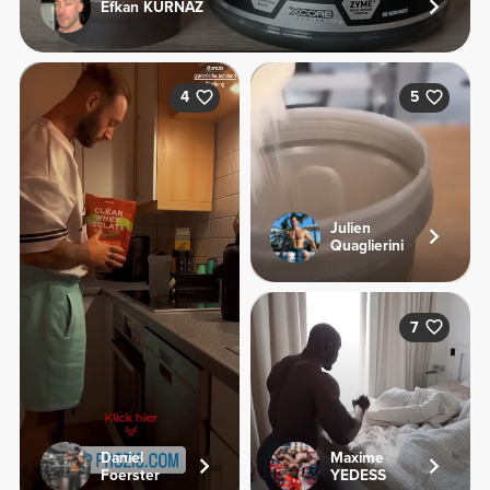
Efkan KURNAZ
4
5
Julien
Quaglierini
7
Daniel
Maxime
Foerster
YEDESS