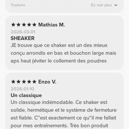
shake de protéines ou d’autres compléments.
Traduire
En voir plus
Le bouchon ferme bien et je n’ai pas eu de
fuite dans mon sac. Le design noir / désert est
Mathias M.
sobre et sympa. Pour le prix, c’est un
2026-03-01
accessoire simple mais très pratique pour
SHEAKER
accompagner l’entraînement.
JE trouve que ce shaker est un des mieux
conçu arrondis en bas et bouchon large mais
aps haut (éviter le collement des poudres
Enzo V.
2026-01-10
Un classique
Un classique indémodable. Ce shaker est
solide, hermétique et le système de fermeture
est fiable. C''est exactement ce qu''il me fallait
pour mes entraînements. Très bon produit