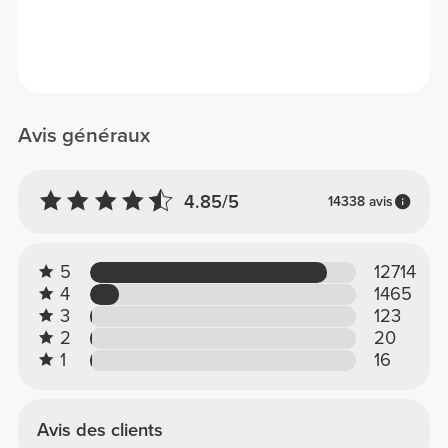
Avis généraux
4.85/5
14338 avis
5
12714
4
1465
3
123
2
20
1
16
Avis des clients