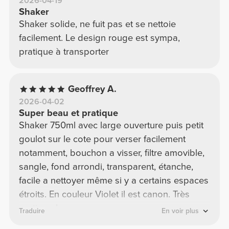
2026-04-19
Shaker
Shaker solide, ne fuit pas et se nettoie
facilement. Le design rouge est sympa,
pratique à transporter
Geoffrey A.
2026-04-02
Super beau et pratique
Shaker 750ml avec large ouverture puis petit
goulot sur le cote pour verser facilement
notamment, bouchon a visser, filtre amovible,
sangle, fond arrondi, transparent, étanche,
facile a nettoyer même si y a certains espaces
étroits. En couleur Violet il est canon. Très
pratique !
Traduire
En voir plus