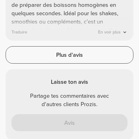
de préparer des boissons homogènes en
quelques secondes. Idéal pour les shakes,
smoothies ou compléments, c’est un
accessoire indispensable pour une routine
Traduire
En voir plus
bien organisée.
Plus d'avis
Laisse ton avis
Partage tes commentaires avec
d'autres clients Prozis.
Avis