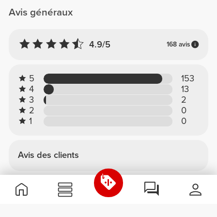
Avis généraux
4.9/5
168 avis
5
153
4
13
3
2
2
0
1
0
Avis des clients
Cyril S.
2026-07-18
Tonification en douceur