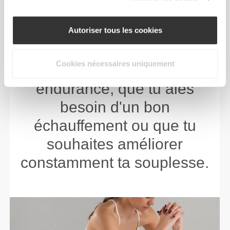
Fais passer ton
entraînement au niveau
Autoriser tous les cookies
supérieur en développant
Cookies nécessaires uniquement
ta force, ton énergie et ton
endurance, que tu aies
besoin d'un bon
échauffement ou que tu
souhaites améliorer
constamment ta souplesse.