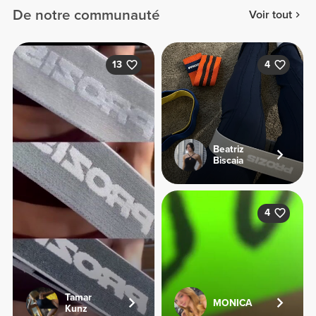
De notre communauté
Voir tout
13
4
Beatriz
Biscaia
4
Tamar
MONICA
Kunz