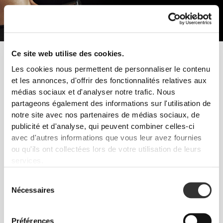
Ce site web utilise des cookies.
Pour augmenter la masse musculaire maigre et la définition, il est
important de faire attention à la quantité de calories et en
Les cookies nous permettent de personnaliser le contenu
particulier de glucides que tu consommes. Dans ces cas, la
et les annonces, d'offrir des fonctionnalités relatives aux
meilleure solution serait de combiner un régime alimentaire strict
médias sociaux et d'analyser notre trafic. Nous
avec un entraînement de haute intensité.
partageons également des informations sur l'utilisation de
notre site avec nos partenaires de médias sociaux, de
Suis ces conseils et commence à progresser dès
publicité et d'analyse, qui peuvent combiner celles-ci
aujourd'hui !
avec d'autres informations que vous leur avez fournies
ou qu'ils ont collectées lors de votre utilisation de leurs
ENTRAÎNEMENT
services.
L'entraînement de force avec moins de répétitions et de poids lourds. Les
exercices naturels avec des mouvements fonctionnels - squats, développés
Sélection
et soulevés de terre - combinés à des entraînements d'endurance de
Nécessaires
courte et moyenne durée.
du
consentement
NUTRITION
Augmente ta consommation de tous les macronutriments, en particulier de
Préférences