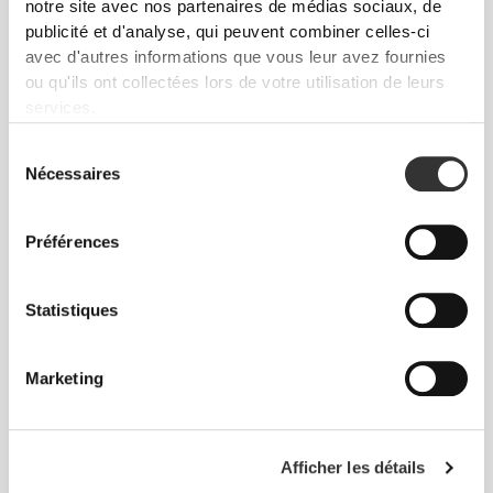
notre site avec nos partenaires de médias sociaux, de
publicité et d'analyse, qui peuvent combiner celles-ci
avec d'autres informations que vous leur avez fournies
ou qu'ils ont collectées lors de votre utilisation de leurs
services.
Sélection
Nécessaires
du
consentement
Préférences
€14.99
€7.69
€13.99
45%
Huile de Coco 1000 mg 90
Huile de Lin 1 000 mg 120
Statistiques
capsules molles
capsules molles
Marketing
Afficher les détails