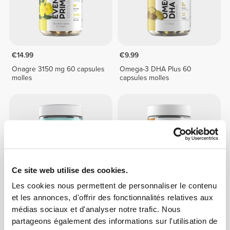
€14.99
€9.99
Onagre 3150 mg 60 capsules
Omega-3 DHA Plus 60
molles
capsules molles
Ce site web utilise des cookies.
Les cookies nous permettent de personnaliser le contenu
et les annonces, d'offrir des fonctionnalités relatives aux
€17.99
€12.99
médias sociaux et d'analyser notre trafic. Nous
Krill Omega Premium 60
Huile de Foie de Morue 1
partageons également des informations sur l'utilisation de
softgels
000 mg 90 capsules molles