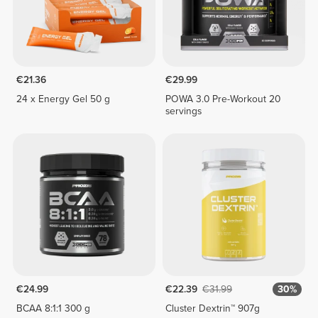
€21.36
€29.99
24 x Energy Gel 50 g
POWA 3.0 Pre-Workout 20
servings
€24.99
€22.39
€31.99
30%
BCAA 8:1:1 300 g
Cluster Dextrin™ 907g