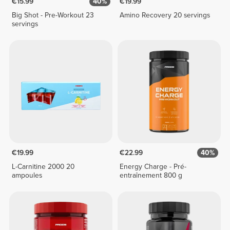
€15.99
40%
€19.99
Big Shot - Pre-Workout 23
Amino Recovery 20 servings
servings
€19.99
€22.99
40%
L-Carnitine 2000 20
Energy Charge - Pré-
ampoules
entraînement 800 g