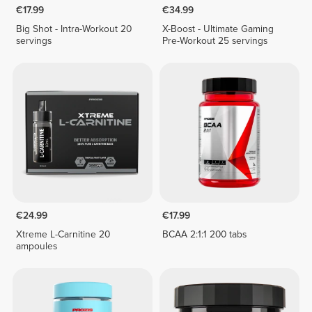
€17.99
€34.99
Big Shot - Intra-Workout 20
X-Boost - Ultimate Gaming
servings
Pre-Workout 25 servings
€24.99
€17.99
Xtreme L-Carnitine 20
BCAA 2:1:1 200 tabs
ampoules