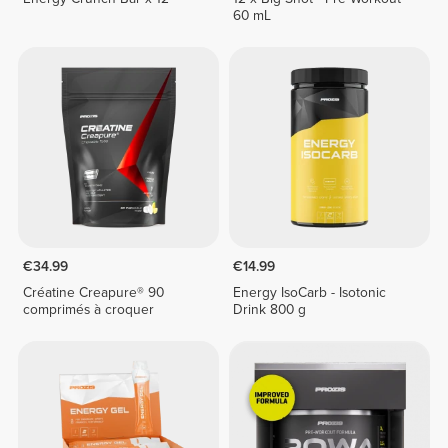
60 mL
€34.99
€14.99
Créatine Creapure® 90
Energy IsoCarb - Isotonic
comprimés à croquer
Drink 800 g