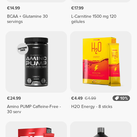
€14.99
€17.99
BCAA + Glutamine 30
L-Carnitine 1500 mg 120
servings
gélules
€24.99
€4.49
€4.99
10%
Amino PUMP Caffeine-Free -
H2O Energy - 8 sticks
30 serv