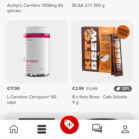
Acétyl-L-Carnitine 1000mg 60
BCAA 2:1:1 300 g
gélules
€17.99
€2.99
€3.99
25%
L-Carnitine Carnipure® 60
8 x Keto Brew - Café Soluble
caps
4 g