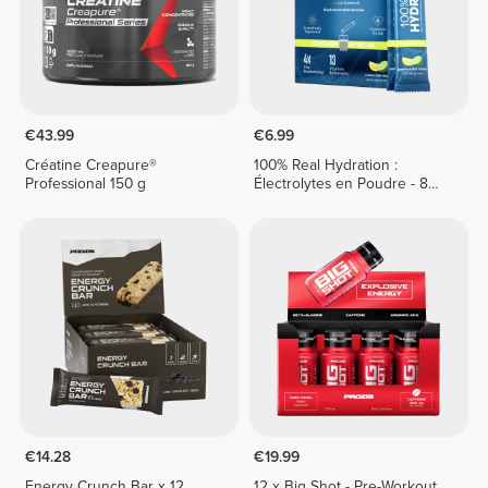
€43.99
€6.99
Créatine Creapure®
100% Real Hydration :
Professional 150 g
Électrolytes en Poudre - 8
sticks
€14.28
€19.99
Energy Crunch Bar x 12
12 x Big Shot - Pre-Workout