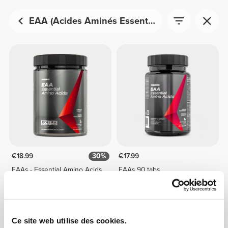
EAA (Acides Aminés Essentiels)
€18.99
30%
€17.99
EAAs - Essential Amino Acids
EAAs 90 tabs
30 doses
Ce site web utilise des cookies.