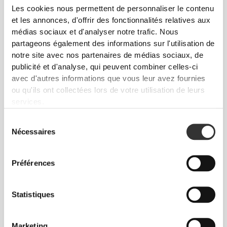
Les cookies nous permettent de personnaliser le contenu
et les annonces, d'offrir des fonctionnalités relatives aux
médias sociaux et d'analyser notre trafic. Nous
partageons également des informations sur l'utilisation de
notre site avec nos partenaires de médias sociaux, de
publicité et d'analyse, qui peuvent combiner celles-ci
€14.99
€17.99
avec d'autres informations que vous leur avez fournies
ou qu'ils ont collectées lors de votre utilisation de leurs
Zero EAAs 20 servings
L-leucine 300 g
services.
Sélection
Nécessaires
du
consentement
Préférences
Statistiques
Marketing