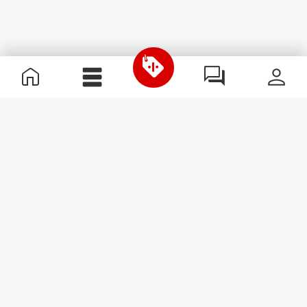
Informations utiles
Rejoignez notre équipe
Devient Partenaire
Termes & Conditions
Service Clients
S'abonner à la Newsletter
Reçois des actualités et des
promotions dans ta boîte
mail.
S'abonner
#ExceedYourself