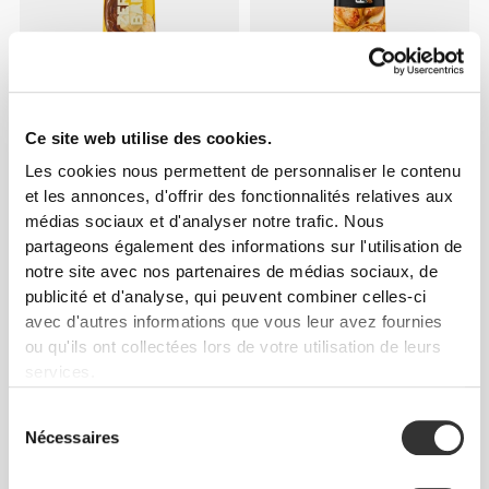
€2.69
€2.99
10%
€2.69
€2.99
10%
Sirop Chocolat-Banane Zero
Sirop Pomme-Cannelle Zero
Ce site web utilise des cookies.
355 g
355 g
Les cookies nous permettent de personnaliser le contenu
et les annonces, d'offrir des fonctionnalités relatives aux
médias sociaux et d'analyser notre trafic. Nous
partageons également des informations sur l'utilisation de
notre site avec nos partenaires de médias sociaux, de
publicité et d'analyse, qui peuvent combiner celles-ci
avec d'autres informations que vous leur avez fournies
ou qu'ils ont collectées lors de votre utilisation de leurs
services.
€2.99
€9.99
Sélection
Nécessaires
du
Sauce Chipotle Ranch Zero
Zero Glutamine 150 g
355 g
consentement