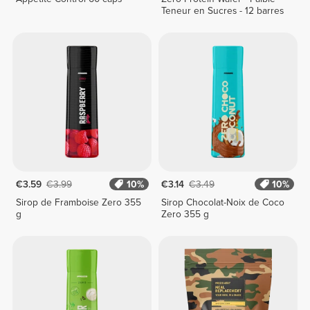
Teneur en Sucres - 12 barres
€3.59
€3.99
10%
€3.14
€3.49
10%
Sirop de Framboise Zero 355
Sirop Chocolat-Noix de Coco
g
Zero 355 g