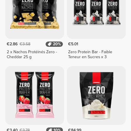
€2.86
€3.58
20%
€5.01
2 x Nachos Protéinés Zero -
Zero Protein Bar - Faible
Cheddar 25 g
Teneur en Sucres x 3
€3.40
€3.78
10%
€84.99