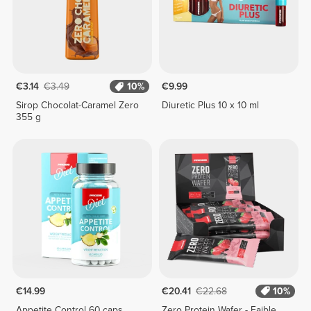
€3.14
€3.49
10%
€9.99
Sirop Chocolat-Caramel Zero
Diuretic Plus 10 x 10 ml
355 g
€14.99
€20.41
€22.68
10%
Appetite Control 60 caps
Zero Protein Wafer - Faible