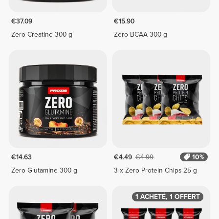
€37.09
€15.90
Zero Creatine 300 g
Zero BCAA 300 g
€14.63
€4.49
€4.99
10%
Zero Glutamine 300 g
3 x Zero Protein Chips 25 g
1 ACHETÉ, 1 OFFERT